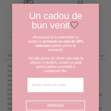
Retur Gratuit
Garantia Calitatii
Un cadou de
in 30 zile
bun venit
🤍
Cadou
Fidelitate
Abonează-te la newsletter-ul
Cadou SURPRIZA la orice comanda
Puncte transformate in bani
nostru și
primești un cod de 10%
reducere
pentru prima ta
comandă.
Descriere
Vei afla prima de oferte speciale la
păturici și lenjerii, create cu grijă
Perna rotunda semiplata pentru bebelusi este potrivita pentru
pentru pielea sensibilă a
varsta cuprinsa intre 0-6 luni fiind foarte eficienta in vederea
copilașului tău.
asigurarii pozitiei normale a capului bebelusului in timpul
Adresa de email
somnului.
Forma ergonomica a pernutei permite distribuirea uniforma a
presiunii pe partile laterale ale capului bebelusului, datorita
inclinatiei si centrului gol unde se pozitioneaza capul bebelusului.
Perna ajuta la prevenirea sindromului capului turtit sau
plagioencefaliei
,
afectiune in care baza sau partile laterale ale
Abonare
capului sunt aplatizate, ca urmare a adoptarii unei singure pozitii