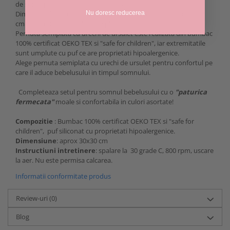
de somn pentru perioade indelungate.
Nu doresc reducerea
Dimensiunile pernutei sunt de 30x30 cm , grosime extemitati 2
cm iar interiorul cercului este plat.
Pernuta semiplata cu urechi de ursulet este realizata din bumbac
100% certificat OEKO TEX si "safe for children", iar extremitatile
sunt umplute cu puf ce are proprietati hipoalergenice.
Alege pernuta semiplata cu urechi de ursulet pentru confortul pe
care il aduce bebelusului in timpul somnului.
Completeaza setul pentru somnul bebelusului cu o
"paturica
fermecata"
moale si confortabila in culori asortate!
Compozitie
: Bumbac 100% certificat OEKO TEX si "safe for
children", puf siliconat cu proprietati hipoalergenice.
Dimensiune
: aprox 30x30 cm
Instructiuni intretinere
: spalare la 30 grade C, 800 rpm, uscare
la aer. Nu este permisa calcarea.
Informatii conformitate produs
Review-uri
(0)
Blog