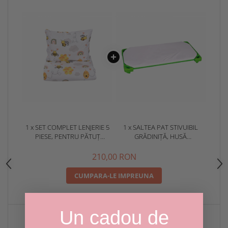
1 x SET COMPLET LENJERIE 5
1 x SALTEA PAT STIVUIBIL
PIESE, PENTRU PĂTUȚ
GRĂDINIȚĂ, HUSĂ
STIVUIBIL GRĂDINIȚĂ, MODEL
DETAȘABILĂ 133X58X3 CM
ALBINUȚE
210,00 RON
CUMPARA-LE IMPREUNA
Un cadou de