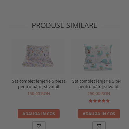
PRODUSE SIMILARE
Set complet lenjerie 5 piese
Set complet lenjerie 5 piese
pentru pătuț stivuibil
pentru pătuț stivuibil
grădiniță, model fluturași
grădiniță, model ursuleți în
150,00 RON
150,00 RON
balon
ADAUGA IN COS
ADAUGA IN COS