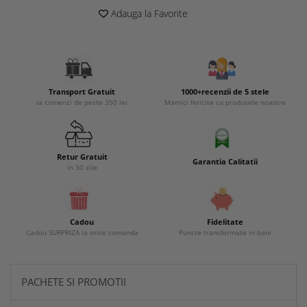
Adauga la Favorite
Transport Gratuit
1000+recenzii de 5 stele
la comenzi de peste 350 lei
Mamici fericite cu produsele noastre
Retur Gratuit
Garantia Calitatii
in 30 zile
Cadou
Fidelitate
Cadou SURPRIZA la orice comanda
Puncte transformate in bani
PACHETE SI PROMOTII