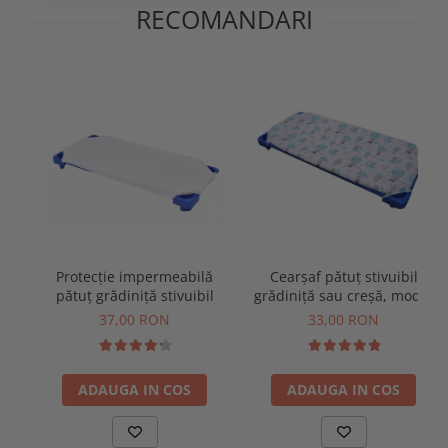
RECOMANDARI
Protecție impermeabilă
Cearșaf pătuț stivuibil
pătuț grădiniță stivuibil
grădiniță sau creșă, model
ursuleți în balon
37,00 RON
33,00 RON
ADAUGA IN COS
ADAUGA IN COS