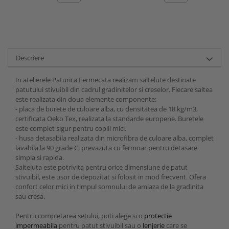
Descriere
In atelierele Paturica Fermecata realizam saltelute destinate
patutului stivuibil din cadrul gradinitelor si creselor. Fiecare saltea
este realizata din doua elemente componente:
- placa de burete de culoare alba, cu densitatea de 18 kg/m3,
certificata Oeko Tex, realizata la standarde europene. Buretele
este complet sigur pentru copiii mici.
- husa detasabila realizata din microfibra de culoare alba, complet
lavabila la 90 grade C, prevazuta cu fermoar pentru detasare
simpla si rapida.
Salteluta este potrivita pentru orice dimensiune de patut
stivuibil, este usor de depozitat si folosit in mod frecvent. Ofera
confort celor mici in timpul somnului de amiaza de la gradinita
sau cresa.
Pentru completarea setului, poti alege si o
protectie
impermeabila
pentru patut stivuibil sau o
lenjerie
care se