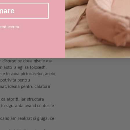
nare
rior, cu imprimeu model
and astfel garantia ca il asezi
i delicata. Pentru interior am
 reducerea
ergenice, moale si foarte
un norisor pufos. Pentru
ta calitate, certificat, gros,
ebelusului confort si stare de
or dispuse pe doua nivele asa
un auto alegi sa folosesti.
ele in zona picioruselor, acolo
 potrivita pentru
nat, ideala pentru calatorii
calatoriti, iar structura
e in siguranta avand centurile
 cand am realizat si gluga, ce