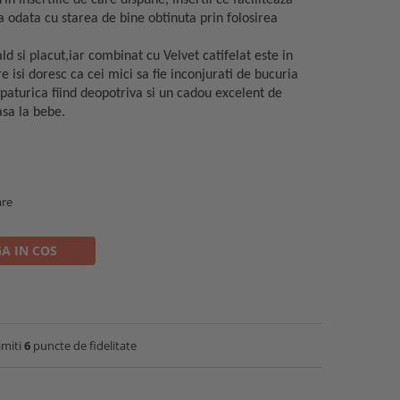
in insertiile de care dispune, insertii ce faciliteaza
ta odata cu starea de bine obtinuta prin folosirea
d si placut,iar combinat cu Velvet catifelat este in
re isi doresc ca cei mici sa fie inconjurati de bucuria
r, paturica fiind deopotriva si un cadou excelent de
sa la bebe.
are
A IN COS
imiti
6
puncte de fidelitate