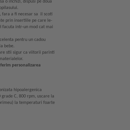
 sa o inchizi, dispusi pe doua
opilasului.
ara a fi necesar sa il scoti
te prin insertiile pe care le-
fi facuta intr-un mod cat mai
excelenta pentru un cadou
la bebe.
stii sigur ca viitorii parinti
 materialelor.
oferim personalizarea
conizata hipoalergenica
0 grade C, 800 rpm, uscare la
primeu) la temperaturi foarte