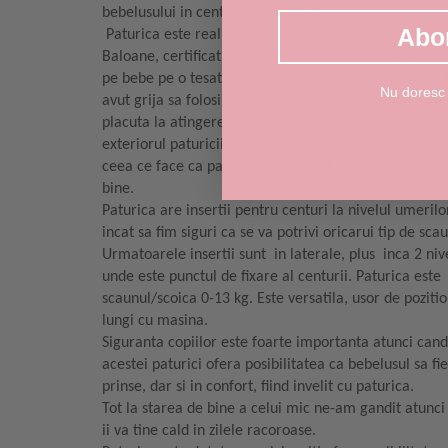
bebelusului in centuri de siguranta.
Abo
Paturica este realizata din bumbac premium in inte
Baloane, certificat OEKO TEX si “safe for children”, av
pe bebe pe o tesatura perfect sigura pentru pielea lu
Nu doresc
avut grija sa folosim umplutura cu proprietati hipoal
placuta la atingere, astfel ca bebe se va simti ca pe 
exteriorul paturicii am ales plus Velvet de cea mai inal
ceea ce face ca paturica sa fie calduroasa, sa ofere b
bine.
Paturica are insertii pentru centuri la nivelul umeril
incat sa fim siguri ca se va potrivi oricarui tip de sca
Urmatoarele insertii sunt in laterale, plus inca 2 niv
unde este punctul de fixare al centurii. Paturica este
scaunul/scoica 0-13 kg. Este versatila, usor de pozitio
lungi cu masina.
Siguranta copiilor este foarte importanta atunci cand 
acestei paturici ofera posibilitatea ca bebelusul sa fi
prinse, dar si in confort, fiind invelit cu paturica.
Tot la starea de bine a celui mic ne-am gandit atunci
ii va tine cald in zilele racoroase.