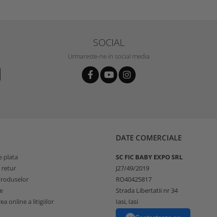
SOCIAL
Urmareste-ne in social media
DATE COMERCIALE
 plata
SC FIC BABY EXPO SRL
 retur
J27/49/2019
produselor
RO40425817
e
Strada Libertatii nr 34
a online a litigiilor
Iasi, Iasi