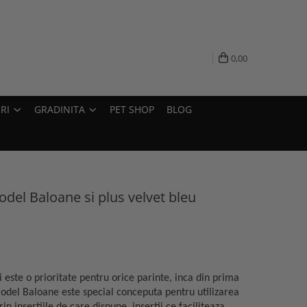
0,00
RI
GRADINITA
PET SHOP
BLOG
del Baloane si plus velvet bleu
i este o prioritate pentru orice parinte, inca din prima
model Baloane este special conceputa pentru utilizarea