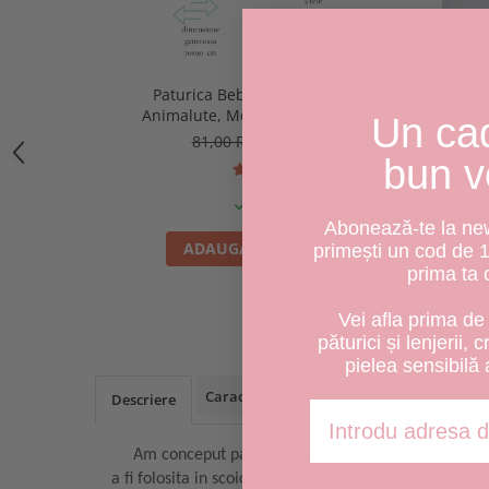
Paturica Bebe 90x70 cm – Model
Pătu
Animalute, Moale si Calduroasa, cu
Un ca
Doua Fete
81,00 RON
65,00 RON
bun v
IN STOC
Abonează-te la news
ADAUGA IN COS
primești un cod de 
prima ta
Vei afla prima de 
păturici și lenjerii, 
pielea sensibilă 
Caracteristici
Review-uri
(0)
Blog
Descriere
Adresa de email
Am conceput paturica cu model Baloane si plus velv
a fi folosita in scoica, scaun auto, landou sau orice s