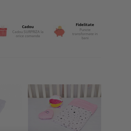
Fidelitate
Cadou
Puncte
Cadou SURPRIZA la
transformate in
orice comanda
bani