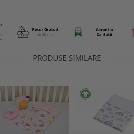
de
Retur Gratuit
Garantia
Calitatii
in 30 zile
cu
re
PRODUSE SIMILARE