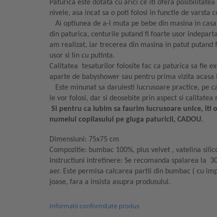
Paturica este dotata cu arici ce iti ofera posibilitatea
nivele, asa incat sa o poti folosi in functie de varsta c
Ai optiunea de a-l muta pe bebe din masina in casa, f
din paturica, centurile putand fi foarte usor indeparta
am realizat, iar trecerea din masina in patut putand 
usor si lin cu putinta.
Calitatea tesaturilor folosite fac ca paturica sa fie 
aparte de babyshower sau pentru prima vizita acasa 
Este minunat sa daruiesti lucrusoare practice, pe care 
le vor folosi, dar si deosebite prin aspect si calitatea
Si pentru ca iubim sa faurim lucrusoare unice, iti 
numelui copilasului pe gluga paturicii, CADOU.
Dimensiuni: 75x75 cm
Compozitie: bumbac 100%, plus velvet , vatelina sili
Instructiuni intretinere: Se recomanda spalarea la 3
aer. Este permisa calcarea partii din bumbac ( cu im
joase, fara a insista asupra produsului.
Informatii conformitate produs