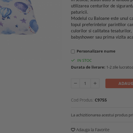
in scoica, scaun auto si landou pr
utilizarea centurilor de siguran
paturicii.
Modelul cu Baloane este unul cal
topul preferintelor parintilor ca
culorilor si calitatea tesaturilo
babyshower sau prima vizita aca
Personalizare nume
IN STOC
Durata de livrare:
1-2 zile lucrato
ADAUG
Cod Produs:
C9755
La achizitionarea acestui produs pr
Adauga la Favorite