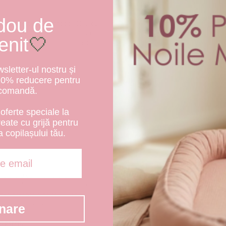
lacut la atingere
dou de
lizat din fortir de bumbac 100%, cu
l apei, ideal acasa si in vacante.
enit
🤍
e este perfect si pentru cea mai
 incep sa faca primii pasi.
letter-ul nostru și
10% reducere pentru
 comandă.
oferte speciale la
create cu grijă pentru
a copilașului tău.
mbracat si fixat lejer. La spate
rier.
pentru cei mici, iti oferim
alintului copilasului. In functie
rtea dreapta a halatului, sau pe
a brodata este sigilata cu un
nare
zgarie pielea celor mici.
nostru.