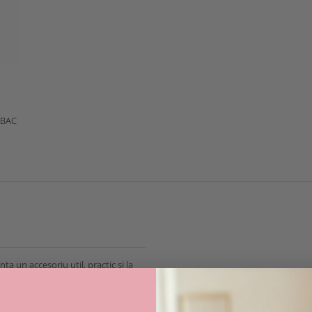
MBAC
a un accesoriu util, practic si la
latele de baie pentru ca:
din apa
ta e gata