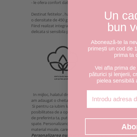
- le ofera confort datorita frotirului din bumbac moale si p
Un ca
Destinat fetitelor , halatul de baie pentru cei mici este rea
o densitate de 450 gr/m2, ceea ce il face un bun absorbant a
bun v
Fiind realizat integral din tesatura naturala, halatul de bai
delicata si sensibila piele, sigur pentru copilasi inca de cand
Abonează-te la news
primești un cod de 
prima ta
Vei afla prima de 
păturici și lenjerii, 
pielea sensibilă 
Adresa de email
In mijloc, halatul dispune de cordon, asa incat sa poata fi i
am adaugat o cheita cu ajutorul careia se poate agata in cu
Si pentru ca iubim lucrusoarele unice, personalizate special 
posibilitatea de a opta pentru personalizarea numelui sau a 
de preferinta ta, putem aseza personalizarea frontal, in pa
spate. Personalizand prin brodare, ne asiguram ca suprafar
Abo
material moale, care nu va permite broderiei usor aspte sa 
Personalizarea numelui sau a alintului este CADOUL 