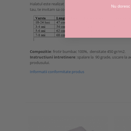
Halatul este realizat pe 4 marimi, iar pentru a ne asigura c
Nu doresc
tau, te invitam sa consulti tabelul de mai jos.
Compozitie
: frotir bumbac 100%, densitate 450 gr/m2.
Instructiuni intretinere
: spalare la 90 grade, uscare la 
produsului.
Informatii conformitate produs