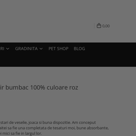
0,00
RI
GRADINITA
PET SHOP
BLOG
otir bumbac 100% culoare roz
 stari de veselie, joaca si buna dispozitie. Am conceput
aitei sa fie una completata de tesaturi moi, bune absorbante,
i mici sa fie in largul lor.