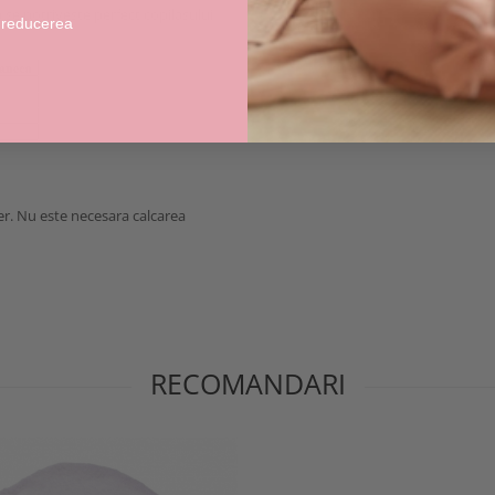
a se potriveste perfect copilasului
 reducerea
aer. Nu este necesara calcarea
RECOMANDARI