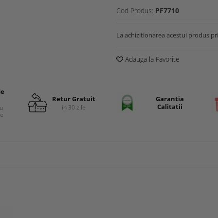
Cod Produs:
PF7710
La achizitionarea acestui produs pr
Adauga la Favorite
de
Retur Gratuit
Garantia
Calitatii
in 30 zile
cu
re