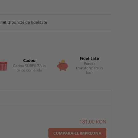
imiti
3
puncte de fidelitate
Fidelitate
Cadou
Puncte
Cadou SURPRIZA la
transformate in
orice comanda
bani
181,00 RON
CUMPARA-LE IMPREUNA