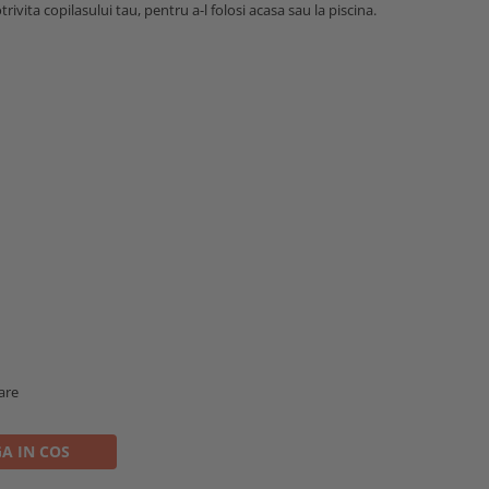
ivita copilasului tau, pentru a-l folosi acasa sau la piscina.
oare
A IN COS