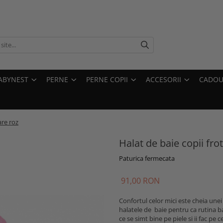
ABYNEST
PERNE
PERNE COPII
ACCESORII
CADOU
are roz
Halat de baie copii fr
Paturica fermecata
91,00 RON
Confortul celor mici este cheia unei
halatele de baie pentru ca rutina b
ce se simt bine pe piele si ii fac pe ce