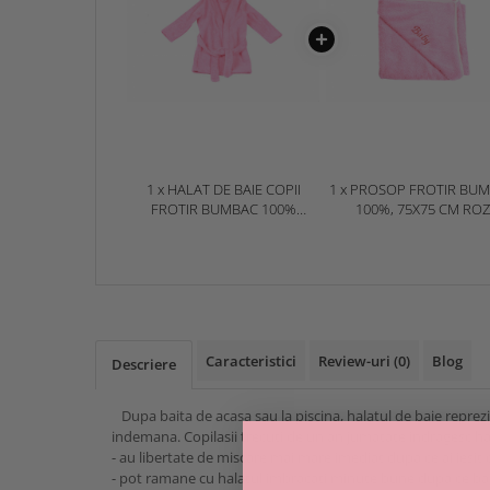
1 x HALAT DE BAIE COPII
1 x PROSOP FROTIR BU
FROTIR BUMBAC 100%
100%, 75X75 CM ROZ
CULOARE ROZ
Caracteristici
Review-uri
(0)
Blog
Descriere
Dupa baita de acasa sau la piscina, halatul de baie reprezint
indemana. Copilasii trecuti de un an jumatate indragesc ha
- au libertate de miscare mai mare imediat dupa ce ai iesit 
- pot ramane cu halatul imbracati minute bune dupa ce bai