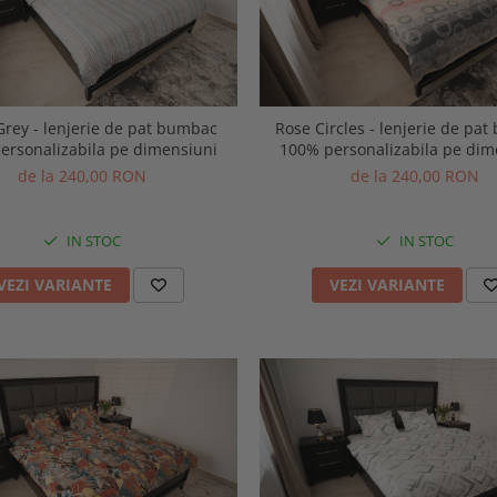
 de pat bumbac
Rose Circles - lenjerie de pat bumbac
ersonalizabila pe dimensiuni
100% personalizabila pe dim
de la 240,00 RON
de la 240,00 RON
IN STOC
IN STOC
VEZI VARIANTE
VEZI VARIANTE