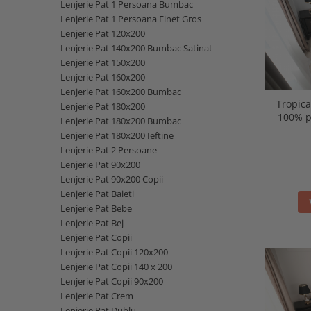
MARIMI BEBELUSI
Lenjerie Pat 1 Persoana Bumbac
Patura
Patut
Bebe - Cu Gluga
Regurgitare
Lenjerie Pat 1 Persoana Finet Gros
Patura Bumbac Organic
120x60
Pat Rabatabil
Bebe - Finet
Sezut
Lenjerie Pat 120x200
Patura Forma Ursulet
140x70
Pat Stivuibil
Bebe - Plaja
Lenjerie Pat 140x200 Bumbac Satinat
Somn
Patura Nou Nascuti
Saltele
Lenjerie Pat 150x200
Scaune
Copii
Speciala
Lenjerie Pat 160x200
Fasa
Baldachin
Copii - Bumbac
Lemn
Suport
Lenjerie Pat 160x200 Bumbac
Sac de Dormit
Copii - Gluga
Tropica
Mese
Cearsafuri si protectii
Sustinere
Lenjerie Pat 180x200
Sac de Infasat
100% p
Copii - Plaja
Lenjerie Pat 180x200 Bumbac
Torticolis
Modulare
Scutec de Infasat
Lenjerie Pat 180x200 Ieftine
Copii - Plaja cu Gluga
VARSTA
Sortulete
Lenjerie Pat 2 Persoane
Sistem - Vara
Copii - Poncho
3 Luni
Lenjerie Pat 90x200
CRESA
Sistem Nou Nascut
Copii - Poncho Plaja
Lenjerie Pat 90x200 Copii
6 Luni
Ghiozdane
Sistem 0-3 Luni
Cu Capison
Lenjerie Pat Baieti
1 An
Ghiozdane Fete
Sistem 3-6 luni
Lenjerie Pat Bebe
Cu Capison - Bebe
SETURI
Ghiozdane Baieti
Lenjerie Pat Bej
Sistem 6-9 Luni
Personalizate
Lenjerie Pat Copii
Plapuma si Perna
Saculeti
Sistem Ieftin
Roz
Lenjerie Pat Copii 120x200
Set Pilota si Perna
Suport pentru Infasat
Lenjerie Pat Copii 140 x 200
Set Paturica si Perna
Scutece
Lenjerie Pat Copii 90x200
Set Cuverturi si Pernute
Lenjerie Pat Crem
Lenjerie Pat Dublu