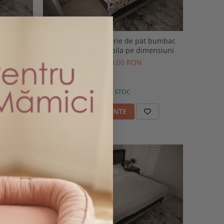
Terra Touch - lenjerie de pat bumbac
ensiuni
100% personalizabila pe dimensiuni
de la 240,00 RON
IN STOC
VEZI VARIANTE