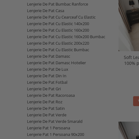
Minky
Fete
Set cu Lenjerie
De Dormit
Decorative
PERSONALIZATE - BEBELUSI
Lenjerie De Pat Bumbac Ranforce
Mare
Copii - 10 ani
Panza
Nou Nascut
La Comanda
De Leganat
Elefant
PERSONALIZATE - NOU NASCUTI
Lenjerie De Pat Casa
Copii - 12 ani
Personalizati
Plusata
Personalizate
De Stat pe Burta
Lenjerie De Pat Cu Cearceaf Cu Elastic
Ergonomica
PRIMUL CRACIUN
Copii - Bumbac
Bumbac
Lenjerie De Pat Cu Elastic 140x200
Port Bebe
SETURI
Decorative
Fata de Perna
SET
Copii - Bumbac Organic
Prosoape Personalizate
Lenjerie De Pat Cu Elastic 160x200
Pufoasa
Elefant
Set
Gradinita
SET - BAIAT
Lenjerie De Pat Cu Elastic 160x200 Bumbac
Cu Gluga
Pernute
Scoica Auto
Forma Luna
Set 2 Piese Universale
Hipoalergenica
SET - FATA
Lenjerie De Pat Cu Elastic 200x220
Cu Gluga - Bumbac
Scaune
Somn
Forma Norisor
Lenjerie De Pat Cu Elastic Bumbac
Set 3 Piese 120x60 cm
Personalizate
VARSTA
Cu Gluga - Pufos
Lenjerie De Pat Damasc
Lenjerie Pat
Soft Le
Subtire
Forma Picatura
Set 3 Piese 140x70 cm
Podea
NOU NASCUT
Fetite
Lenjerie De Pat Damasc Hotelier
100% p
Velvet
Forma Steluta
Stivuibil
Set 5 Piese
Protectie Pat
NOU NASCUT - FATA
Lenjerie De Pat De Lux
Personalizate
MATERIAL
Formarea Capului
Seturi
Seturi Complete
Sa Nu Transpire
Lenjerie De Pat Din In
NOU NASCUT - BAIAT
Plaja
Impotriva Plagiocefaliei
Lenjerie De Pat Fotbal
Cearceaf
Bumbac
Seturi Patut Cosulet si Landou
Set Pilota si Perna
3 LUNI
Poncho
Lenjerie De Pat Gri
Modelare Cap
Bumbac Organic
MARIMI COPII
Sezut
Cearceaf Impermeabil
6 LUNI
Roz
Lenjerie De Pat Racoroasa
Patut
Muselina Certificata COTS
Pat Stivuibil
90x50
1 AN
Lenjerie De Pat Roz
Roz Pufos
Personalizata
CULORI
Paturi
Lenjerie De Pat Satin
60x120
Trusou botez
Tip Prosop
Plata
Lenjerie De Pat Verde
Alba
70x140
Stivuibile
Prosoape
Lenjerie De Pat Verde Smarald
Perna Pozitionare Bebe
Roz
90X200
Rabatabile
Bebe
Lenjerie Pat 1 Persoana
Pozitionare
Sisteme Infasare
120X200
Saltele
Lenjerie Pat 1 Persoana 90x200
Bebe - Bumbac
Protectie Patut