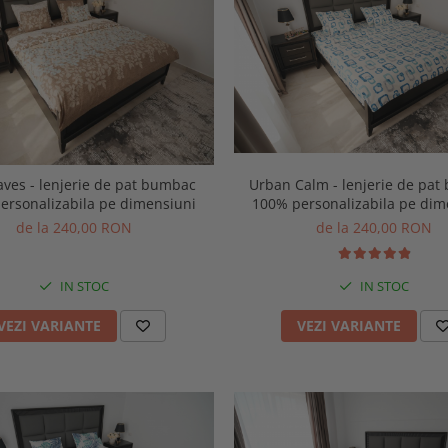
Urban Calm - lenjerie de pa
aves - lenjerie de pat bumbac
100% personalizabila pe dim
ersonalizabila pe dimensiuni
de la 240,00 RON
de la 240,00 RON
IN STOC
IN STOC
VEZI VARIANTE
VEZI VARIANTE