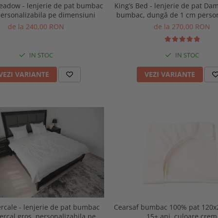
adow - lenjerie de pat bumbac
King’s Bed - lenjerie de pat D
ersonalizabila pe dimensiuni
bumbac, dungă de 1 cm person
pe dimensiuni
de la 240,00 RON
de la 270,00 RON
IN STOC
IN STOC
VEZI VARIANTE
VEZI VARIANTE
rcale - lenjerie de pat bumbac
Cearsaf bumbac 100% pat 120x2
rcal gros, personalizabila pe
15+ ani, culoare crem