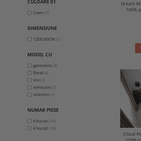
CULOARE 01
Dream Me
100% p
Crem
(1)
DIMENSIUNE
120X200CM
(1)
MODEL CU
geometric
(8)
floral
(6)
Uni
(3)
inimioare
(1)
Unicorni
(1)
NUMAR PIESE
6 bucati
(19)
4 bucati
(19)
Cloud Pe
100% pe