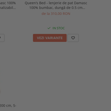
amasc 100%
Queen’s Bed - lenjerie de pat Damasc
alizabila
100% bumbac, dungă de 0.5 cm
personalizabila pe dimensiuni
de la 310,00 RON
IN STOC
VEZI VARIANTE
00 cm, 5-