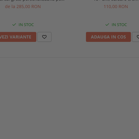
dimensiuni
de la 285,00 RON
110,00 RON
IN STOC
IN STOC
VEZI VARIANTE
ADAUGA IN COS