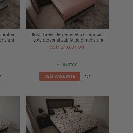
Blush Lines - lenjerie de pat bumbac
ensiuni
100% personalizabila pe dimensiuni
de la 240,00 RON
IN STOC
VEZI VARIANTE