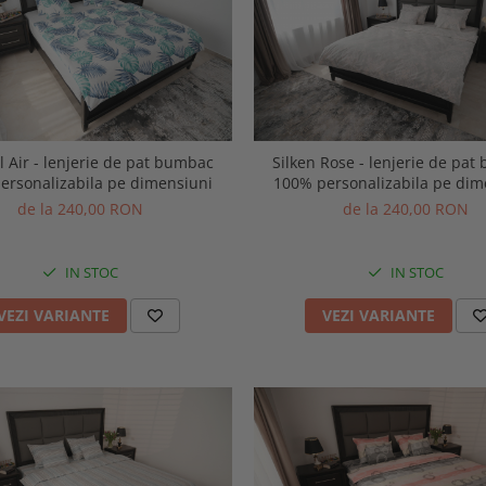
l Air - lenjerie de pat bumbac
Silken Rose - lenjerie de pa
ersonalizabila pe dimensiuni
100% personalizabila pe dim
de la 240,00 RON
de la 240,00 RON
IN STOC
IN STOC
VEZI VARIANTE
VEZI VARIANTE