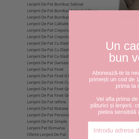
Lenjerii De Pat Bumbac Satinat
Lenjerii De Pat Bumbac Satinat 6 Piese
Lenjerii De Pat Bumbac Satinat De Lux
Lenjerii De Pat Calitate Superioara
Autumn Echo - lenjeri
Lenjerii De Pat Creponate
100% p
Lenjerii De Pat Creponate Romanesti
Un ca
Lenjerii De Pat Cu Elastic
Lenjerii De Pat Cu Elastic 160x200
bun v
Lenjerii De Pat Cu Elastic 180x200
Lenjerii De Pat Damasc Cu Elastic
Lenjerii De Pat Finet
Abonează-te la news
Lenjerii De Pat Finet 6 Piese
primești un cod de 
Lenjerii De Pat Finet Cu Elastic
prima ta
Lenjerii De Pat Finet Gros 6 Piese
Lenjerii De Pat Finet Gros Cu Elastic
Vei afla prima de 
Lenjerii De Pat Ieftine
păturici și lenjerii, 
Lenjerii De Pat Matase
pielea sensibilă 
Lenjerii De Pat Personalizate
Lenjerii De Pat Simple
Adresa de email
Lenjerii Pat Romania
Oferte Lenjerii De Pat