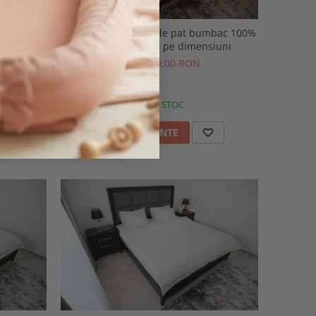
t bumbac
Love Beat - lenjerie de pat bumbac 100%
ensiuni
personalizabila pe dimensiuni
de la 240,00 RON
IN STOC
VEZI VARIANTE