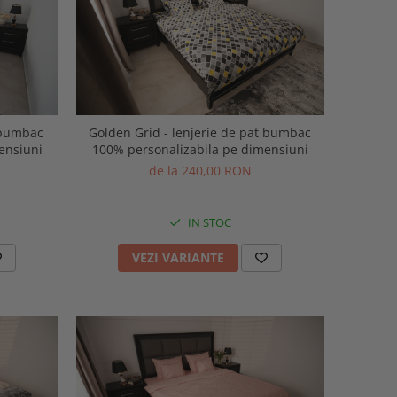
t bumbac
Golden Grid - lenjerie de pat bumbac
ensiuni
100% personalizabila pe dimensiuni
de la 240,00 RON
IN STOC
VEZI VARIANTE