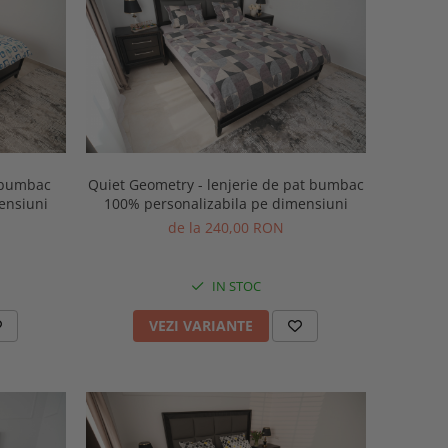
t bumbac
Quiet Geometry - lenjerie de pat bumbac
ensiuni
100% personalizabila pe dimensiuni
de la 240,00 RON
IN STOC
VEZI VARIANTE