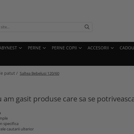
ABYNEST
PERNE
PERNE COPII
ACCESORII
CADOU
le patut /
Saltea Bebelusi 120/60
 am gasit produse care sa se potriveasc
a
imple
n specifica
ele cautarii ulterior