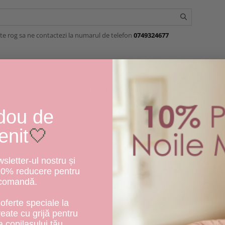
te rog sa ne contactezi la numarul de telefon
0749324677
PROMOTII
dou de
enit
🤍
letter-ul nostru și
10% reducere pentru
 comandă.
oferte speciale la
create cu grijă pentru
a copilașului tău.