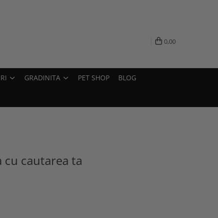
0,00
RI
GRADINITA
PET SHOP
BLOG
a cu cautarea ta