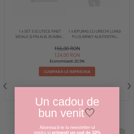
1 x SET 3 SCUTECE FINET
1 x IEPURAS CU URECHI LUNGI
MOALE ȘI FIN ALB, BUMBAC
PLUS MINKY ALB PENTRU
100%, 80X80 CM
BAIETEI- EDITIE SPECIALA DE
PASTE
156,00 RON
124,00 RON
Economisesti 20.5%
CUMPARA-LE IMPREUNA
Un cadou de
PRODUSE SIMILARE
bun venit
🤍
Abonează-te la newsletter-ul
nostru și
primești un cod de 10%
-30%