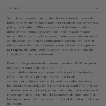
Descriere
Setul de scutece din finet moale si fin este realizat manual din
bumbac de cea mai inalta calitate. Finetul folosit este un material
pufos, din
bumbac 100%
, care asigura stabilitatea culorii si
durabilitatea in timp a tesaturii. Este un material de calitate,
extrem de rezistent, suplu si moale, prietenos cu pielea sensibila
a bebelusilor insa, in acelasi timp, potrivit pentru produsele cu
utilizare repetata. In plus, bumbacul are calitatea ca lasa
pielea
sa respire
, absoarbe umiditatea si este extrem de confortabil
chiar si in noptile mai calduroase.
Dimensiunile generoase ale scutecelor noastre 80x80 cm, permit
folosirea acestora in mai multe scopuri:
· in primele luni de viata scutecele din finet pot fi folosite si la
infasatul bebelusilor pentru un somn mai linistit
· scutecul se poate aseza in cadita pentru ca pielea delicata a
bebelusului sa nu atinga peretii caditei atunci cand ii facem baita.
· datorita dimensiunilor sale, scutecul se poate utiliza cu succes si
ca prosop de baie pentru bebelusi, scutecele din finet sunt foarte
blande cu pielea noilor nascuti iar bumbacul absoarbe umiditatea
foarte bine.