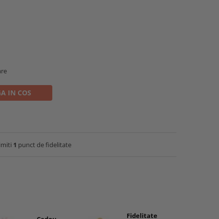
are
A IN COS
imiti
1
punct de fidelitate
Fidelitate
Cadou