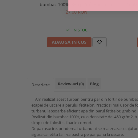
bumbac 100%, 850 gr/m², 50x70 cm
100% 
al
27,00 RON
10
IN STOC
ADAUGA IN COS
Review-uri
(0)
Blog
Descriere
Am realizat acest turban pentru par din fortir de bumbac
etapei de uscare a parului fetitelor. Practic si mai usor de 
turbanul absoarbe eficient apa din parul fetitelor, grabind
Realizat din bumbac 100%, cu o densitate de 450 gr/m2, tu
simplu de folosit si foarte comod.
Dupa rasucire, prinderea turbanului se realizeaza cu ajutoru
sigura ca fetita ta il va pastra pe par pana la uscare.