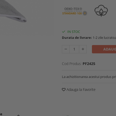
IN STOC
Durata de livrare:
1-2 zile lucrato
ADAUG
Cod Produs:
PF2425
La achizitionarea acestui produs pr
Adauga la Favorite
de