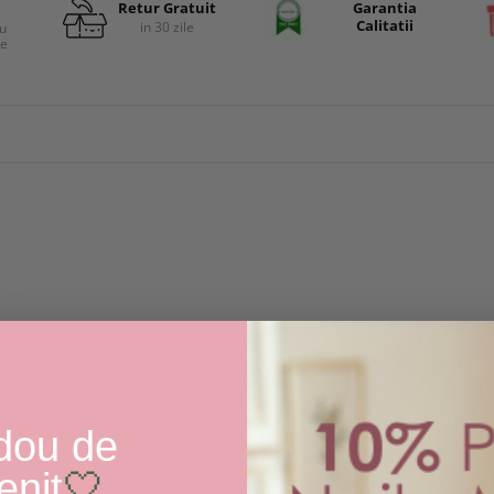
Retur Gratuit
Garantia
Calitatii
in 30 zile
cu
re
dou de
IR
enit
🤍