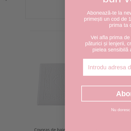
Abonează-te la news
primești un cod de 
prima ta
Vei afla prima de 
păturici și lenjerii, 
pielea sensibilă 
Adresa de email
Abo
Nu doresc
Covoras de baie pentru picioare – frotir
Pros