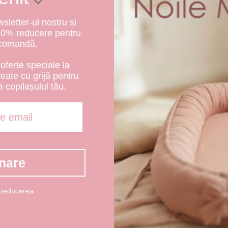
letter-ul nostru și
10% reducere pentru
 comandă.
PRODUSE SIMILARE
oferte speciale la
create cu grijă pentru
a copilașului tău.
nare
 reducerea
op de baie din muselină bumbac
Prosop frotir bumbac 100% a