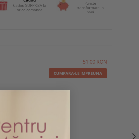
Puncte
Cadou SURPRIZA la
transformate in
orice comanda
bani
51,00 RON
CUMPARA-LE IMPREUNA