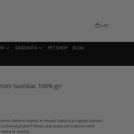
0,00
RI
GRADINITA
PET SHOP
BLOG
frotir bumbac 100% gri
tru fetite si mamici in ritualul baitei si al ingrijirii parului.
 turbanul poate fi folosit atat acasa cat si atunci cand
iesire la piscina.