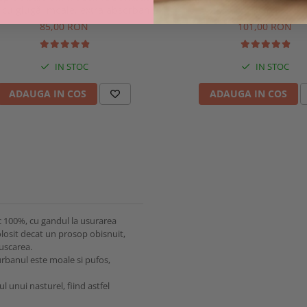
cu glugă, moale, extra absorbant
cm
 apei, pentru bebeluși și copii,
85,00 RON
101,00 RON
0x100 cm, culoare alb, 0-3 ani
IN STOC
IN STOC
ADAUGA IN COS
ADAUGA IN COS
 100%, cu gandul la usurarea
folosit decat un prosop obisnuit,
 uscarea.
rbanul este moale si pufos,
l unui nasturel, fiind astfel