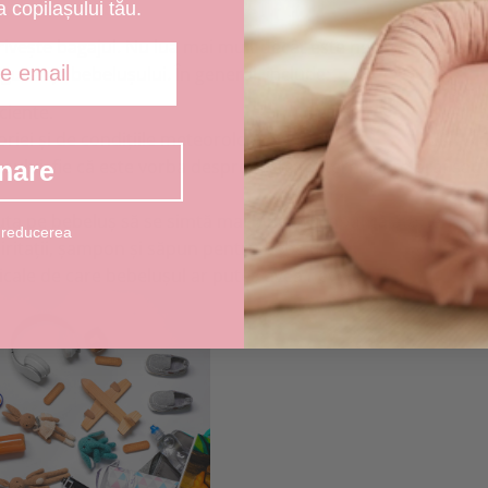
a copilașului tău.
privește bagajul. Nu lua mai mult decât este necesar, dar asi
siguranța bebelușului. În general, include:
ciente.
riei și de condițiile meteorologice.
șului, fie că este vorba despre lapte matern, lapte praf sau
nare
uta pe bebeluș să se simtă mai bine în timpul călătoriei.
 reducerea
iritații, șampon și săpun pentru bebeluși.
le de care bebelușul ar putea avea nevoie.