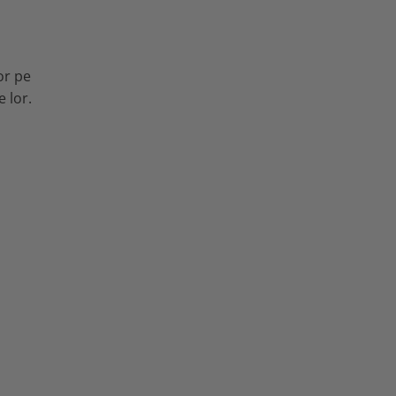
or pe
e lor.