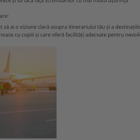
teze și să facă față schimbărilor cu mai multă ușurință
are:
să ai o viziune clară asupra itinerariului tău și a destinațiil
enoase cu copiii și care oferă facilități adecvate pentru nevoil