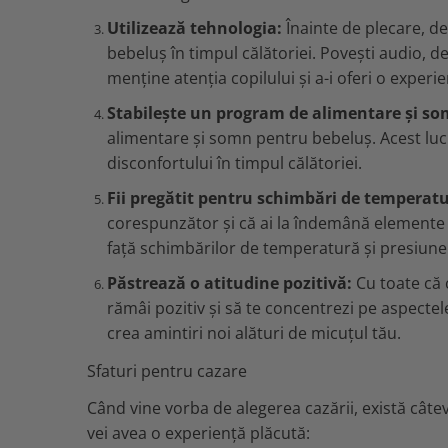
Utilizează tehnologia:
Înainte de plecare, de
bebeluș în timpul călătoriei. Povești audio, d
menține atenția copilului și a-i oferi o experi
Stabilește un program de alimentare și so
alimentare și somn pentru bebeluș. Acest lucr
disconfortului în timpul călătoriei.
Fii pregătit pentru schimbări de temperatu
corespunzător și că ai la îndemână elemente
față schimbărilor de temperatură și presiune 
Păstrează o atitudine pozitivă:
Cu toate că c
rămâi pozitiv și să te concentrezi pe aspectel
crea amintiri noi alături de micuțul tău.
Sfaturi pentru cazare
Când vine vorba de alegerea cazării, există câte
vei avea o experiență plăcută: