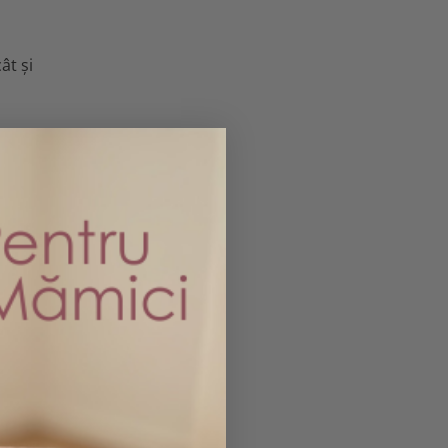
ât și