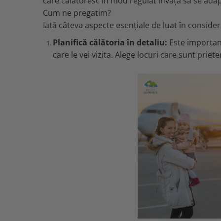
care călătoresc în mod regulat învață să se adap
Cum ne pregatim?
Iată câteva aspecte esențiale de luat în consider
Planifică călătoria în detaliu:
Este important 
care le vei vizita. Alege locuri care sunt priet