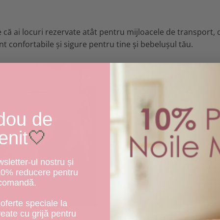
 că ai locuri rezervate atât pentru mijloacele de transport, c
t confortabile și sigure pentru tine și bebelușul tău.
dou de
enit
🤍
letter-ul nostru și
10% reducere pentru
 comandă.
oferte speciale la
create cu grijă pentru