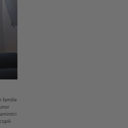
n familie
 unor
amintiri
copiii