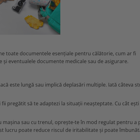
tine toate documentele esențiale pentru călătorie, cum ar fi
ere și eventualele documente medicale sau de asigurare.
dacă este lungă sau implică deplasări multiple. Iată câteva st
 fii pregătit să te adaptezi la situații neașteptate. Cu cât eșt
u mașina sau cu trenul, oprește-te în mod regulat pentru a
st lucru poate reduce riscul de iritabilitate și poate îmbunăt