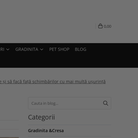
0,00
RI
GRADINITA
PET SHOP
BLOG
ze și să facă față schimbărilor cu mai multă ușurință
Categorii
Gradinita &Cresa