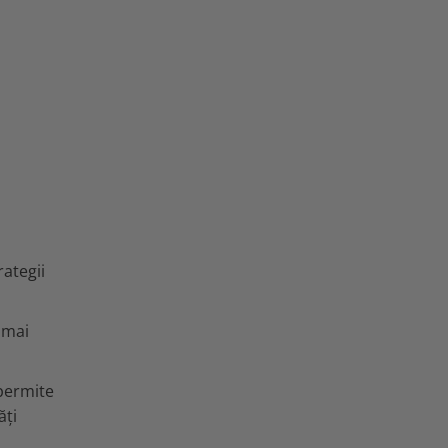
rategii
i mai
 permite
ăți