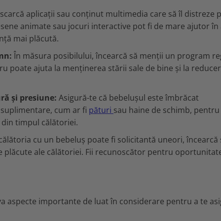
scarcă aplicații sau conținut multimedia care să îl distreze 
esene animate sau jocuri interactive pot fi de mare ajutor în
ență mai plăcută.
mn:
În măsura posibilului, încearcă să menții un program re
u poate ajuta la menținerea stării sale de bine și la reduce
ră și presiune:
Asigură-te că bebelușul este îmbrăcat
 suplimentare, cum ar fi
pături
sau haine de schimb, pentru 
din timpul călătoriei.
ălătoria cu un bebeluș poate fi solicitantă uneori, încearcă
e plăcute ale călătoriei. Fii recunoscător pentru oportunitat
va aspecte importante de luat în considerare pentru a te as