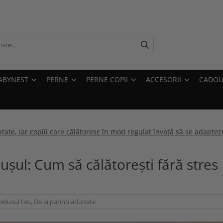
ABYNEST
PERNE
PERNE COPII
ACCESORII
CADOU
eptate, iar copiii care călătoresc în mod regulat învață să se adapte
lușul: Cum să călătorești fără stres
elusul tau
,
De la parinti adunate