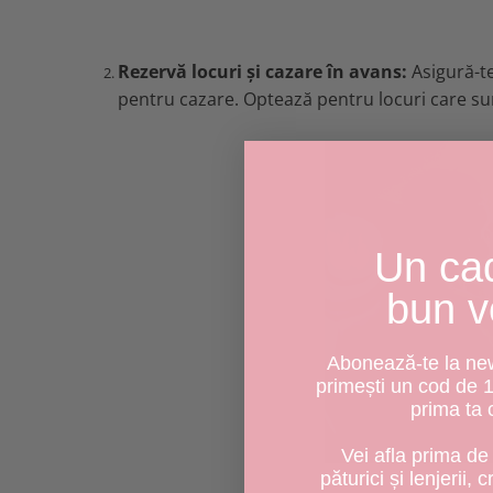
Rezervă locuri și cazare în avans:
Asigură-te
pentru cazare. Optează pentru locuri care sun
Un ca
bun v
Abonează-te la news
primești un cod de 
prima ta
Vei afla prima de 
păturici și lenjerii, 