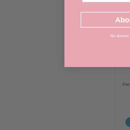
Abo
Nu doresc
Per