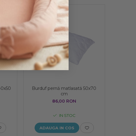
40x50
Burduf pernă matlasată 50x70
cm
86,00 RON
IN STOC
ADAUGA IN COS