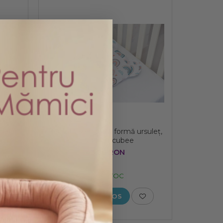
afiri,
Pernuță semiplată formă ursuleț,
cm
model curcubee
43,00 RON
IN STOC
ADAUGA IN COS