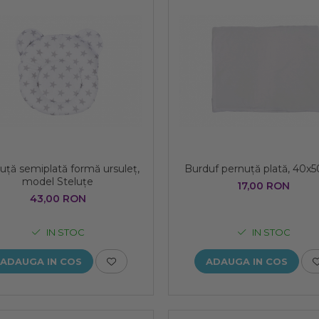
uță semiplată formă ursuleț,
Burduf pernuță plată, 40x
model Steluțe
17,00 RON
43,00 RON
IN STOC
IN STOC
ADAUGA IN COS
ADAUGA IN COS