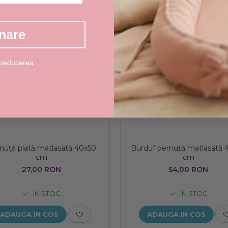
nare
 reducerea
nuță plată matlasată 40x50
Burduf pernuță matlasată 
cm
cm
27,00 RON
54,00 RON
IN STOC
IN STOC
ADAUGA IN COS
ADAUGA IN COS