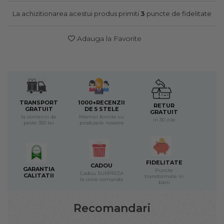
La achizitionarea acestui produs primiti
3
puncte de fidelitate
Adauga la Favorite
TRANSPORT
1000+RECENZII
RETUR
GRATUIT
DE 5 STELE
GRATUIT
la comenzi de
Mamici fericite cu
in 30 zile
peste 350 lei
produsele noastre
FIDELITATE
CADOU
GARANTIA
Puncte
Cadou SURPRIZA
CALITATII
transformate in
la orice comanda
bani
Recomandari