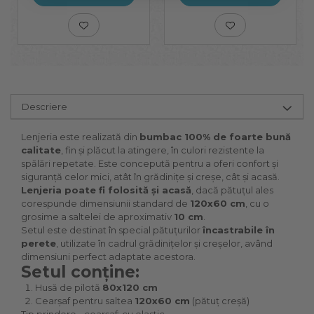
Descriere
Lenjeria este realizată din
bumbac 100% de foarte bună
calitate
, fin și plăcut la atingere, în culori rezistente la
spălări repetate. Este concepută pentru a oferi confort și
siguranță celor mici, atât în grădinițe și creșe, cât și acasă.
Lenjeria poate fi folosită și acasă
, dacă pătuțul ales
corespunde dimensiunii standard de
120x60 cm
, cu o
grosime a saltelei de aproximativ
10 cm
.
Setul este destinat în special pătuțurilor
încastrabile în
perete
, utilizate în cadrul grădinițelor și creșelor, având
dimensiuni perfect adaptate acestora.
Setul conține:
Husă de pilotă
80x120 cm
Cearșaf pentru saltea
120x60 cm
(pătuț creșă)