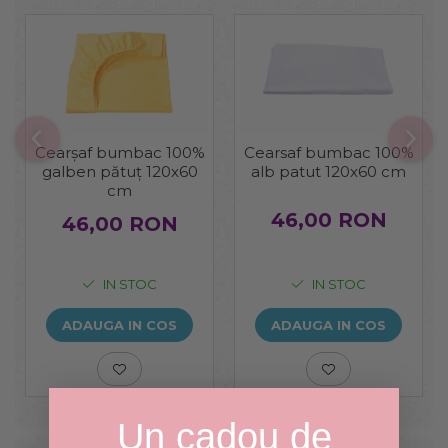
Cearșaf bumbac 100%
Cearsaf bumbac 100%
galben pătuț 120x60
alb patut 120x60 cm
cm
46,00 RON
46,00 RON
IN STOC
IN STOC
ADAUGA IN COS
ADAUGA IN COS
Un cadou de