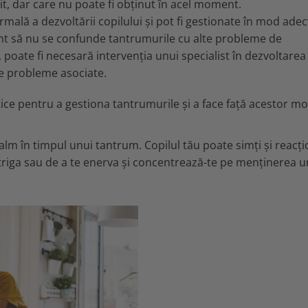
, dar care nu poate fi obținut în acel moment.
ă a dezvoltării copilului și pot fi gestionate în mod adec
rtant să nu se confunde tantrumurile cu alte probleme de
 poate fi necesară intervenția unui specialist în dezvoltarea
ele probleme asociate.
ctice pentru a gestiona tantrumurile și a face față acestor 
calm în timpul unui tantrum. Copilul tău poate simți și reacți
striga sau de a te enerva și concentrează-te pe menținerea u