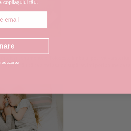
a copilașului tău.
nare
îi înțelegi sentimentele. Folosește limbajul potrivit vârstei lui 
 reducerea
. "Îmi pare rău că te simți așa de supărat, îmi poți spune ce te