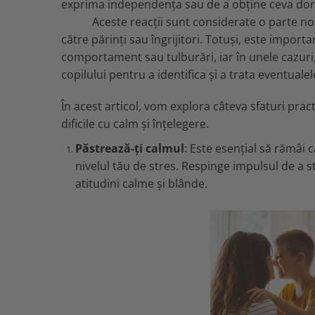
exprima independența sau de a obține ceva dorit
Aceste reacții sunt considerate o parte normal
către părinți sau îngrijitori. Totuși, este impo
comportament sau tulburări, iar în unele cazuri,
copilului pentru a identifica și a trata eventual
În acest articol, vom explora câteva sfaturi pra
dificile cu calm și înțelegere.
Păstrează-ți calmul
: Este esențial să rămâi 
nivelul tău de stres. Respinge impulsul de a 
atitudini calme și blânde.