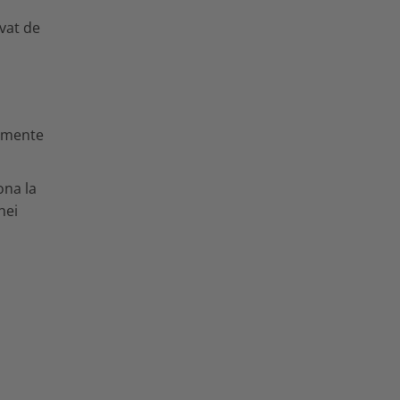
vat de
momente
ona la
nei