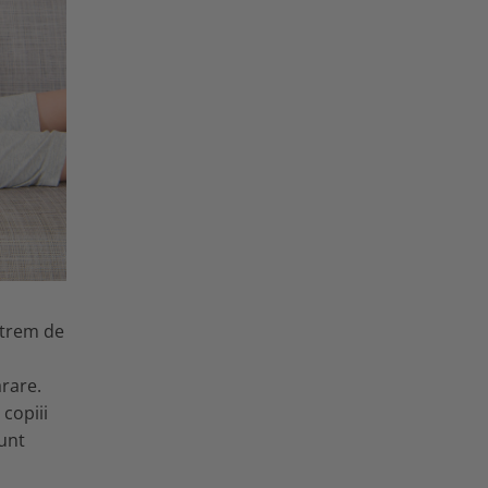
xtrem de
rare.
 copiii
sunt