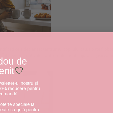
entificați ce a declanșat tantrumul copilului tău. Poate fi obo
. Înțelegerea motivului tantrumului poate ajuta la găsirea u
dou de
enit
🤍
letter-ul nostru și
10% reducere pentru
 comandă.
oferte speciale la
create cu grijă pentru