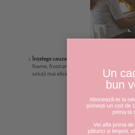
Înțelege cauza tantrumului
: Încercați să id
foame, frustrare sau dorința de a obține ceva
Un ca
soluții mai eficiente.
bun v
Abonează-te la news
primești un cod de 
prima ta
Vei afla prima de 
păturici și lenjerii, 