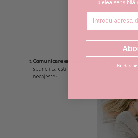
pielea sensibilă 
Adresa de email
Abo
Comunicare empatică
: Arată-ți copilului că 
Nu doresc
spune-i că ești acolo pentru el și că îl asculți
necăjește?"