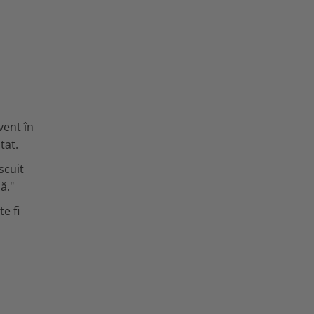
vent în
tat.
scuit
ă."
e fi