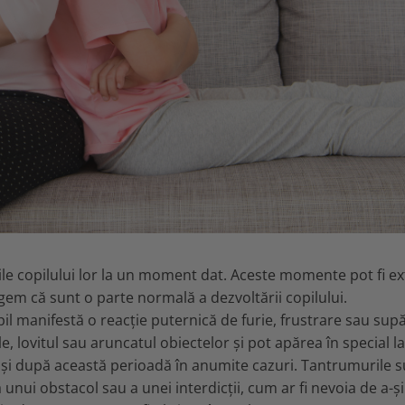
 copilului lor la un moment dat. Aceste momente pot fi e
legem că sunt o parte normală a dezvoltării copilului.
anifestă o reacție puternică de furie, frustrare sau supă
e, lovitul sau aruncatul obiectelor și pot apărea în special la
ua și după această perioadă în anumite cazuri. Tantrumurile 
unui obstacol sau a unei interdicții, cum ar fi nevoia de a-și