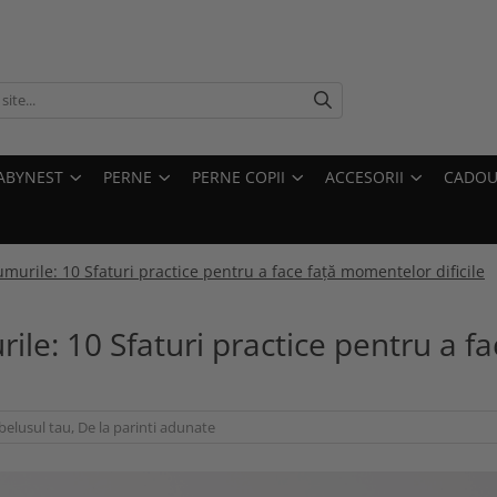
ABYNEST
PERNE
PERNE COPII
ACCESORII
CADOU
murile: 10 Sfaturi practice pentru a face față momentelor dificile
le: 10 Sfaturi practice pentru a fa
belusul tau
,
De la parinti adunate