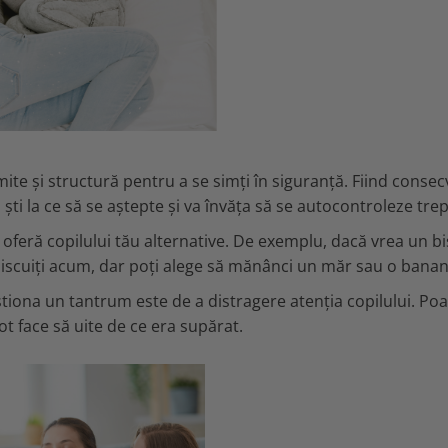
imite și structură pentru a se simți în siguranță. Fiind consec
va ști la ce să se aștepte și va învăța să se autocontroleze trep
, oferă copilului tău alternative. De exemplu, dacă vrea un bi
biscuiți acum, dar poți alege să mănânci un măr sau o banan
tiona un tantrum este de a distragere atenția copilului. Poat
pot face să uite de ce era supărat.