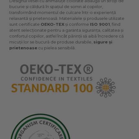
Designul vesel cu animăluțe colorate adaugă un strop de
bucurie și căldură în spațiul de somn al copiilor,
transformând momentul de culcare într-o experiență
relaxantă și prietenoasă. Materialele și produsele utilizate
sunt certificate
OEKO-TEX
și conforme
ISO 9001
, fiind
atent selecționate pentru a garanta siguranța, calitatea și
confortul copiilor, astfel încât părinții să aibă încredere că
micuții lor se bucură de produse durabile,
sigure și
prietenoase
cu pielea sensibilă.