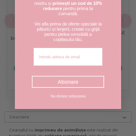
nostru și
primești un cod de 10%
reducere
pentru prima ta
comandă.
Vei afla prima de oferte speciale la
păturici și lenjerii, create cu grijă
Lenjerie 3 piese
Lenjerie 3 piese pătuț
pentru pielea sensibilă a
bumbac 100%, pentru
incastrabil, model
copilașului tău.
pătuț incastrabil,
curcubee blue
model curcubee
Adresa de email
117,00 RON
117,00 RON
colorate
ADAUGA IN COS
ADAUGA IN COS
Abonare
Nu doresc reducerea
Descriere
Cearșaful cu
imprimeu de animăluțe
este realizat din
bumbac 100% de
calitate superioară
, gândit special