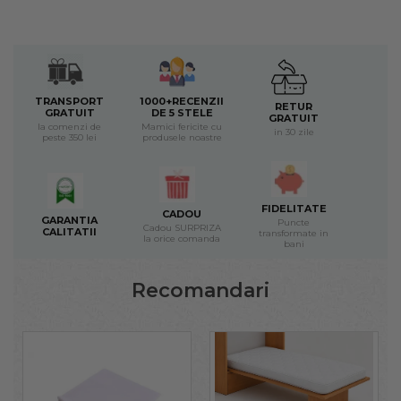
TRANSPORT
1000+RECENZII
RETUR
GRATUIT
DE 5 STELE
GRATUIT
la comenzi de
Mamici fericite cu
in 30 zile
peste 350 lei
produsele noastre
FIDELITATE
CADOU
GARANTIA
Puncte
Cadou SURPRIZA
CALITATII
transformate in
la orice comanda
bani
Recomandari