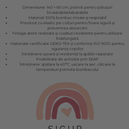
Pat Rabatabil
Patura Forma Ursulet
140x70
Somn
Bebe - Plaja
Dimensiune: 140 × 60 cm, potrivit pentru pătuțuri
Pat Stivuibil
Patura Nou Nascuti
Saltele
Speciala
Copii
încastrabile/rabatabile
Scaune
Fasa
Suport
Material: 100% bumbac moale și respirabil
Baldachin
Copii - Bumbac
Prevăzut cu elastic pe colțuri pentru fixare sigură și
Sac de Dormit
Lemn
Sustinere
Copii - Gluga
Cearsafuri si protectii
prevenirea alunecării
Sac de Infasat
Mese
Torticolis
Copii - Plaja
Finisaje atent realizate și cusături rezistente pentru utilizare
Scutec de Infasat
VARSTA
îndelungată
Copii - Plaja cu Gluga
Modulare
Materiale certificate OEKO-TEX și conforme ISO 9001, pentru
Sistem - Vara
Copii - Poncho
Sortulete
3 Luni
siguranța copiilor
Sistem Nou Nascut
Copii - Poncho Plaja
6 Luni
Întreținere ușoară și rezistență la spălări repetate
CRESA
Sistem 0-3 Luni
Posibilitate de achiziție prin SEAP
Cu Capison
1 An
Ghiozdane
Întreținere: spălare la 40°C, uscare la aer, călcare la
Sistem 3-6 luni
Cu Capison - Bebe
SETURI
temperaturi potrivite bumbacului
Ghiozdane Fete
Sistem 6-9 Luni
Personalizate
Plapuma si Perna
Ghiozdane Baieti
Sistem Ieftin
Roz
Set Pilota si Perna
Saculeti
Suport pentru Infasat
Set Paturica si Perna
Scutece
Set Cuverturi si Pernute