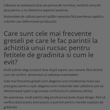
Călcarea se realizează doar pe partea din bumbac, evitând zona din
pluș pentru a nu deteriora aspectul acestuia.
Materialele de calitate permit spălări repetate fără pierderea rapidă a
culorilor sau deformarea produsului.
Care sunt cele mai frecvente
greseli pe care le fac parintii la
achizitia unui rucsac pentru
fetitele de gradinita si cum le
evit?
Mulți părinți aleg rucsacul doar după aspect sau culoare, fără să țină
cont de confort, dimensiuni și calitatea materialelor.
Cele mai frecvente greșeli sunt alegerea unui model prea mare sau
prea greu pentru copil, alegerea unor materiale slab calitative care se
deteriorează rapid și ignorarea confortului în utilizarea zilnică.
De asemenea, mulți părinți aleg produsul exclusiv după design, fără să
verifice dacă acesta este practic și potrivit pentru nevoile copilului de
grădiniță.