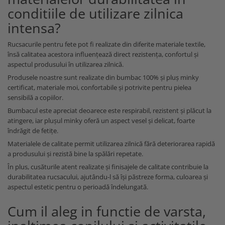
conditiile de utilizare zilnica
intensa?
Rucsacurile pentru fete pot fi realizate din diferite materiale textile,
însă calitatea acestora influențează direct rezistența, confortul și
aspectul produsului în utilizarea zilnică.
Produsele noastre sunt realizate din bumbac 100% și pluș minky
certificat, materiale moi, confortabile și potrivite pentru pielea
sensibilă a copiilor.
Bumbacul este apreciat deoarece este respirabil, rezistent și plăcut la
atingere, iar plușul minky oferă un aspect vesel și delicat, foarte
îndrăgit de fetițe.
Materialele de calitate permit utilizarea zilnică fără deteriorarea rapidă
a produsului și rezistă bine la spălări repetate.
În plus, cusăturile atent realizate și finisajele de calitate contribuie la
durabilitatea rucsacului, ajutându-l să își păstreze forma, culoarea și
aspectul estetic pentru o perioadă îndelungată.
Cum il aleg in functie de varsta,