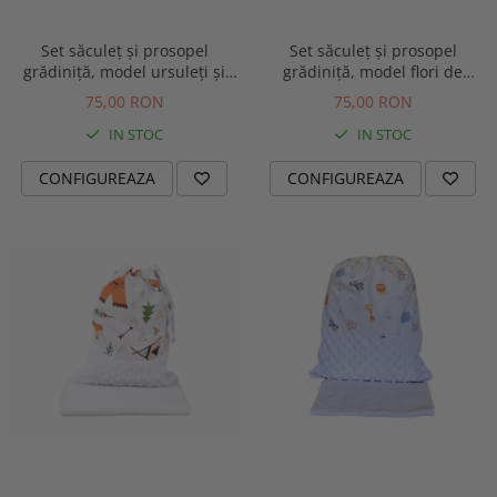
Set săculeț și prosopel
Set săculeț și prosopel
grădiniță, model ursuleți și
grădiniță, model flori de
pluș minky bleu
bumbac și plus roz pal
75,00 RON
75,00 RON
IN STOC
IN STOC
CONFIGUREAZA
CONFIGUREAZA