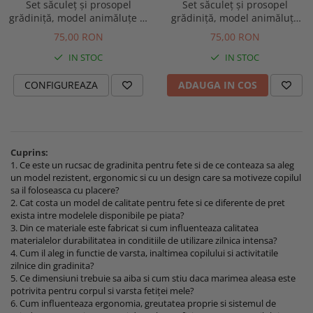
Set săculeț și prosopel
Set săculeț și prosopel
grădiniță, model animăluțe și
grădiniță, model animăluțe
pluș alb
safari și pluș minky alb
75,00 RON
75,00 RON
IN STOC
IN STOC
CONFIGUREAZA
ADAUGA IN COS
Cuprins:
1. Ce este un rucsac de gradinita pentru fete si de ce conteaza sa aleg
un model rezistent, ergonomic si cu un design care sa motiveze copilul
sa il foloseasca cu placere?
2. Cat costa un model de calitate pentru fete si ce diferente de pret
exista intre modelele disponibile pe piata?
3. Din ce materiale este fabricat si cum influenteaza calitatea
materialelor durabilitatea in conditiile de utilizare zilnica intensa?
4. Cum il aleg in functie de varsta, inaltimea copilului si activitatile
zilnice din gradinita?
5. Ce dimensiuni trebuie sa aiba si cum stiu daca marimea aleasa este
potrivita pentru corpul si varsta fetiței mele?
6. Cum influenteaza ergonomia, greutatea proprie si sistemul de