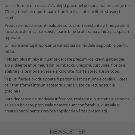
Un set format din rucsac/săculeț și prosopel personalizat are prețul de
75 lei și oferă un raport foarte bun între calitate, utilitate și aspect
estetic.
Produsele noastre sunt realizate cu cusături rezistente și finisaje atent
lucrate, astfel încât să reziste foarte bine la utilizarea zilnică și la spălări
repetate.
Un mare avantaj îl reprezintă varietatea de modele disponibile pentru
fetițe.
Folosim pluș minky în nuanțe delicate precum roz, crem, galben sau
alb și diferite imprimeuri din bumbac cu unicorni, curcubee, floricele,
steluțe și alte modele vesele și colorate, foarte apreciate de copii.
În plus, fiecare produs poate fi personalizat cu numele copilului, ceea
ce îl transformă într-un accesoriu unic și ușor de recunoscut la
grădiniță.
Spre deosebire de modelele inferioare, realizate din materiale sintetice
sau slab finisate, produsele noastre sunt confortabile, durabile și
create special pentru nevoile copiilor de vârstă preșcolară.
NEWSLETTER