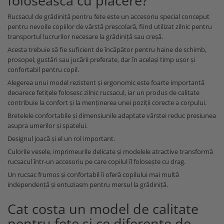
foloseasca cu placere?
Rucsacul de grădiniță pentru fete este un accesoriu special conceput
pentru nevoile copiilor de vârstă preșcolară, fiind utilizat zilnic pentru
transportul lucrurilor necesare la grădiniță sau creșă.
Acesta trebuie să fie suficient de încăpător pentru haine de schimb,
prosopel, gustări sau jucării preferate, dar în același timp ușor și
confortabil pentru copil.
Alegerea unui model rezistent și ergonomic este foarte importantă
deoarece fetițele folosesc zilnic rucsacul, iar un produs de calitate
contribuie la confort și la menținerea unei poziții corecte a corpului.
Bretelele confortabile și dimensiunile adaptate vârstei reduc presiunea
asupra umerilor și spatelui.
Designul joacă și el un rol important.
Culorile vesele, imprimeurile delicate și modelele atractive transformă
rucsacul într-un accesoriu pe care copilul îl folosește cu drag.
Un rucsac frumos și confortabil îi oferă copilului mai multă
independență și entuziasm pentru mersul la grădiniță.
Cat costa un model de calitate
pentru fete si ce diferente de