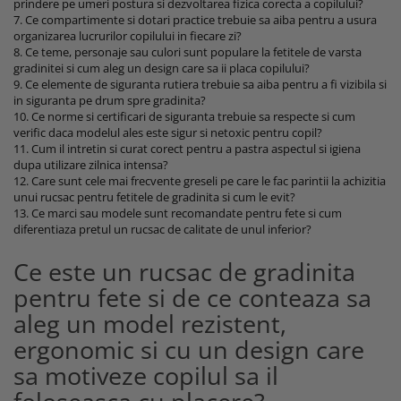
prindere pe umeri postura si dezvoltarea fizica corecta a copilului?
7. Ce compartimente si dotari practice trebuie sa aiba pentru a usura
organizarea lucrurilor copilului in fiecare zi?
8. Ce teme, personaje sau culori sunt populare la fetitele de varsta
gradinitei si cum aleg un design care sa ii placa copilului?
9. Ce elemente de siguranta rutiera trebuie sa aiba pentru a fi vizibila si
in siguranta pe drum spre gradinita?
10. Ce norme si certificari de siguranta trebuie sa respecte si cum
verific daca modelul ales este sigur si netoxic pentru copil?
11. Cum il intretin si curat corect pentru a pastra aspectul si igiena
dupa utilizare zilnica intensa?
12. Care sunt cele mai frecvente greseli pe care le fac parintii la achizitia
unui rucsac pentru fetitele de gradinita si cum le evit?
13. Ce marci sau modele sunt recomandate pentru fete si cum
diferentiaza pretul un rucsac de calitate de unul inferior?
Ce este un rucsac de gradinita
pentru fete si de ce conteaza sa
aleg un model rezistent,
ergonomic si cu un design care
sa motiveze copilul sa il