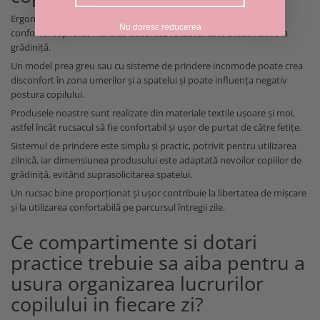
Ergonomia este foarte importantă pentru dezvoltarea corectă și
Nu doresc reducerea
confortul copilului, mai ales deoarece rucsacul este utilizat zilnic la
grădiniță.
Un model prea greu sau cu sisteme de prindere incomode poate crea
disconfort în zona umerilor și a spatelui și poate influența negativ
postura copilului.
Produsele noastre sunt realizate din materiale textile ușoare și moi,
astfel încât rucsacul să fie confortabil și ușor de purtat de către fetițe.
Sistemul de prindere este simplu și practic, potrivit pentru utilizarea
zilnică, iar dimensiunea produsului este adaptată nevoilor copiilor de
grădiniță, evitând suprasolicitarea spatelui.
Un rucsac bine proporționat și ușor contribuie la libertatea de mișcare
și la utilizarea confortabilă pe parcursul întregii zile.
Ce compartimente si dotari
practice trebuie sa aiba pentru a
usura organizarea lucrurilor
copilului in fiecare zi?