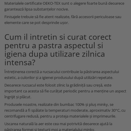
Materialele certificate OEKO-TEX sunt o alegere foarte bună deoarece
garantează lipsa substanțelor nocive.
Finisajele trebuie să fie atent realizate, fără accesorii periculoase sau
elemente care se pot desprinde ușor.
Cum il intretin si curat corect
pentru a pastra aspectul si
igiena dupa utilizare zilnica
intensa?
Întreținerea corectă a rucsacului contribuie la păstrarea aspectului
estetic, a culorilor și a igienei produsului după utilizări repetate.
Deoarece rucsacul este folosit zilnic la grădiniță sau creșă, este
important ca acesta să fie curățat periodic pentru a menține un aspect
îngrijit și plăcut.
Produsele noastre, realizate din bumbac 100% și pluș minky, se
recomandă a fi spălate la temperaturi moderate, aproximativ 30°C, cu
centrifugare redusă, pentru a proteja materialele și imprimeurile.
Uscarea naturală la aer este cea mai potrivită deoarece ajută la
păstrarea formei și texturii moi a materialului minky.