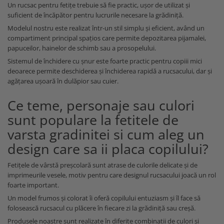
Un rucsac pentru fetițe trebuie să fie practic, ușor de utilizat și
suficient de încăpător pentru lucrurile necesare la grădiniță.
Modelul nostru este realizat într-un stil simplu și eficient, având un
compartiment principal spațios care permite depozitarea pijamalei,
papuceilor, hainelor de schimb sau a prosopelului.
Sistemul de închidere cu șnur este foarte practic pentru copiii mici
deoarece permite deschiderea și închiderea rapidă a rucsacului, dar și
agățarea ușoară în dulăpior sau cuier.
Ce teme, personaje sau culori
sunt populare la fetitele de
varsta gradinitei si cum aleg un
design care sa ii placa copilului?
Fetițele de vârstă preșcolară sunt atrase de culorile delicate și de
imprimeurile vesele, motiv pentru care designul rucsacului joacă un rol
foarte important.
Un model frumos și colorat îi oferă copilului entuziasm și îl face să
folosească rucsacul cu plăcere în fiecare zi la grădiniță sau creșă.
Produsele noastre sunt realizate în diferite combinații de culori și