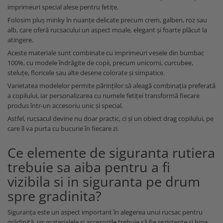
imprimeuri special alese pentru fetițe.
Folosim pluș minky în nuanțe delicate precum crem, galben, roz sau
alb, care oferă rucsacului un aspect moale, elegant și foarte plăcut la
atingere.
Aceste materiale sunt combinate cu imprimeuri vesele din bumbac
100%, cu modele îndrăgite de copii, precum unicorni, curcubee,
steluțe, floricele sau alte desene colorate și simpatice.
Varietatea modelelor permite părinților să aleagă combinația preferată
a copilului, iar personalizarea cu numele fetiței transformă fiecare
produs într-un accesoriu unic și special.
Astfel, rucsacul devine nu doar practic, ci și un obiect drag copilului, pe
care îl va purta cu bucurie în fiecare zi.
Ce elemente de siguranta rutiera
trebuie sa aiba pentru a fi
vizibila si in siguranta pe drum
spre gradinita?
Siguranța este un aspect important în alegerea unui rucsac pentru
grădiniță, iar materialele și accesoriile trebuie să fie rezistente și bine