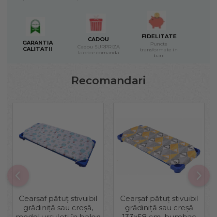
FIDELITATE
CADOU
GARANTIA
Puncte
Cadou SURPRIZA
CALITATII
transformate in
la orice comanda
bani
Recomandari
Cearșaf pătuț stivuibil
Cearșaf pătuț stivuibil
grădiniță sau creșă,
grădiniță sau creșă
model ursuleți în balon
133x58 cm, bumbac