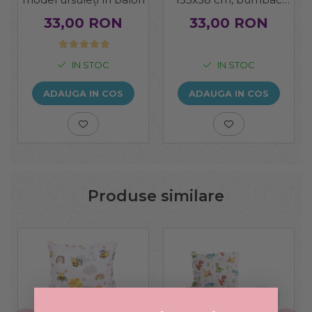
100%, model triunghiuri
33,00 RON
33,00 RON
IN STOC
IN STOC
ADAUGA IN COS
ADAUGA IN COS
Produse similare