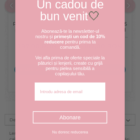
Un cadou de
bun venit
🤍
Pachet Set lenjerie 5
Pachet Set lenjerie 5
piese pătuț stivuibil
piese pătuț stivuibil
Abonează-te la newsletter-ul
model albinuțe +
model dinozauri +
nostru și
primești un cod de 10%
protecție
protecție
reducere
pentru prima ta
187,00 RON
187,00 RON
comandă.
impermeabilă -
impermeabilă -
Paturica fermecata
Paturica fermecata
IN STOC
IN STOC
Vei afla prima de oferte speciale la
păturici și lenjerii, create cu grijă
pentru pielea sensibilă a
ADAUGA IN COS
ADAUGA IN COS
copilașului tău.
Adresa de email
Abonare
Descriere
Nu doresc reducerea
Lenjeria este realizata din bumbac 100% de foarte bună
calitate, fin și plăcut la atingere, în culori rezistente la spălări