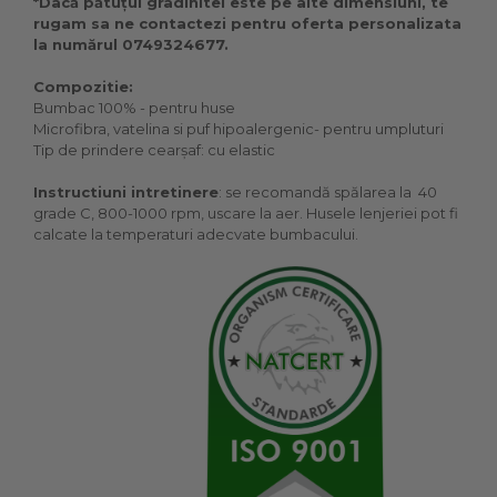
*Dacă pătuțul gradinitei este pe alte dimensiuni, te
rugam sa ne contactezi pentru oferta personalizata
la numărul 0749324677.
Compozitie:
Bumbac 100% - pentru huse
Microfibra, vatelina si puf hipoalergenic- pentru umpluturi
Tip de prindere cearșaf: cu elastic
Instructiuni intretinere
: se recomandă spălarea la 40
grade C, 800-1000 rpm, uscare la aer. Husele lenjeriei pot fi
calcate la temperaturi adecvate bumbacului.