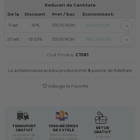
Reduceri de Cantitate
De la
Discount
Pret
/ buc
Economisesti
11
set
-10%
135,00 RON
165,00 RON
+
20
set
-19.33%
121,00 RON
580,00 RON
+
Cod Produs:
C1581
La achizitionarea acestui produs primiti
5
puncte de fidelitate
Adauga la Favorite
TRANSPORT
1000+RECENZII
RETUR
GRATUIT
DE 5 STELE
GRATUIT
la comenzi de
Mamici fericite cu
in 30 zile
peste 350 lei
produsele noastre