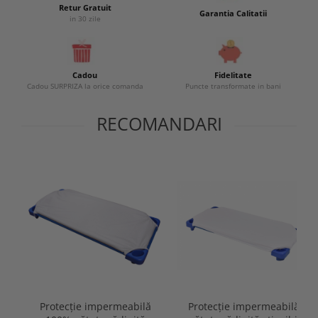
Retur Gratuit
Garantia Calitatii
in 30 zile
Cadou
Fidelitate
Cadou SURPRIZA la orice comanda
Puncte transformate in bani
RECOMANDARI
Protecție impermeabilă
Protecție impermeabilă