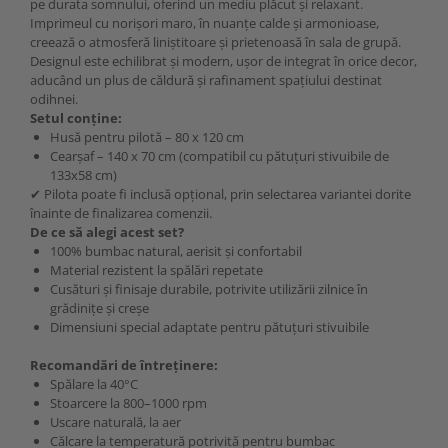
pe durata somnului, oferind un mediu plăcut și relaxant.
Imprimeul cu norișori maro, în nuanțe calde și armonioase,
creează o atmosferă liniștitoare și prietenoasă în sala de grupă.
Designul este echilibrat și modern, ușor de integrat în orice decor,
aducând un plus de căldură și rafinament spațiului destinat
odihnei.
Setul conține:
Husă pentru pilotă – 80 x 120 cm
Cearșaf – 140 x 70 cm (compatibil cu pătuțuri stivuibile de
133x58 cm)
✔ Pilota poate fi inclusă opțional, prin selectarea variantei dorite
înainte de finalizarea comenzii.
De ce să alegi acest set?
100% bumbac natural, aerisit și confortabil
Material rezistent la spălări repetate
Cusături și finisaje durabile, potrivite utilizării zilnice în
grădinițe și creșe
Dimensiuni special adaptate pentru pătuțuri stivuibile
Recomandări de întreținere:
Spălare la 40°C
Stoarcere la 800–1000 rpm
Uscare naturală, la aer
Călcare la temperatură potrivită pentru bumbac