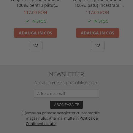
100%, pentru pătuț
100%, pătuț incastrabil
incastrabil, model curcubee
model iepurași
117,00 RON
117,00 RON
colorate
IN STOC
IN STOC
ADAUGA IN COS
ADAUGA IN COS
NEWSLETTER
Nu rata ofertele si promotiile noastre
Vreau sa primesc newsletter cu promotiile
magazinului. Afla mai multe in
Politica de
Confidentialitate