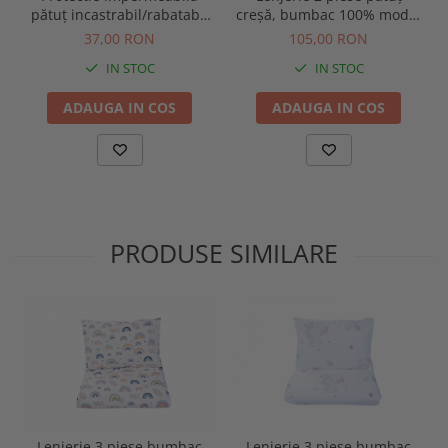
pătuț incastrabil/rabatabil
creșă, bumbac 100% model
140x60 cm
fetițe, 120x60 cm
37,00 RON
105,00 RON
IN STOC
IN STOC
ADAUGA IN COS
ADAUGA IN COS
PRODUSE SIMILARE
Lenjerie 3 piese bumbac
Lenjerie 3 piese bumbac