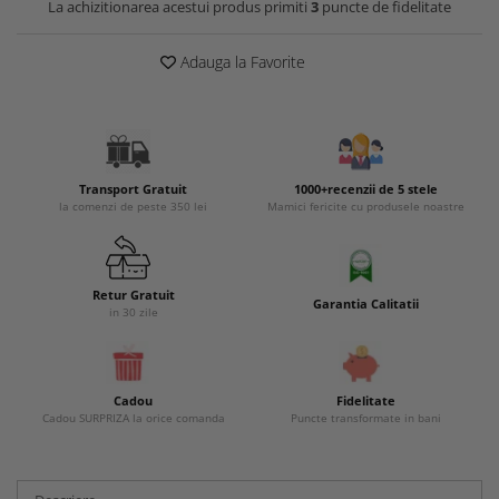
La achizitionarea acestui produs primiti
3
puncte de fidelitate
Adauga la Favorite
Transport Gratuit
1000+recenzii de 5 stele
la comenzi de peste 350 lei
Mamici fericite cu produsele noastre
Retur Gratuit
Garantia Calitatii
in 30 zile
Cadou
Fidelitate
Cadou SURPRIZA la orice comanda
Puncte transformate in bani