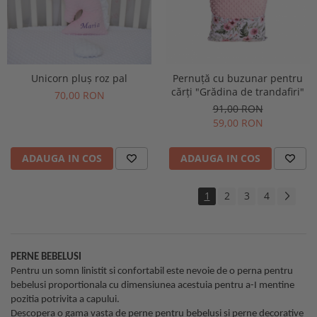
Unicorn pluș roz pal
Pernuță cu buzunar pentru
cărți "Grădina de trandafiri"
70,00 RON
91,00 RON
59,00 RON
ADAUGA IN COS
ADAUGA IN COS
1
2
3
4
PERNE BEBELUSI
Pentru un somn linistit si confortabil este nevoie de o perna pentru
bebelusi proportionala cu dimensiunea acestuia pentru a-I mentine
pozitia potrivita a capului.
Descopera o gama vasta de perne pentru bebelusi si perne decorative