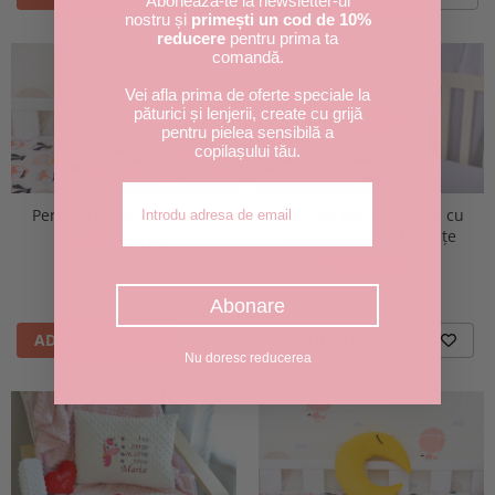
Abonează-te la newsletter-ul
nostru și
primești un cod de 10%
reducere
pentru prima ta
comandă.
Vei afla prima de oferte speciale la
păturici și lenjerii, create cu grijă
pentru pielea sensibilă a
copilașului tău.
Adresa de email
Pernuță coroniță pluș gri
Pernuță personalizată cu
datele nașterii-Mânuțe
81,00 RON
90,00 RON
Abonare
ADAUGA IN COS
CONFIGUREAZA
Nu doresc reducerea