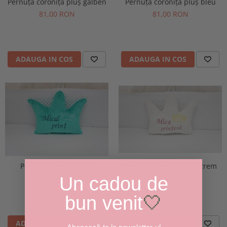
Pernuță coroniță pluș galben
Pernuță coroniță pluș bleu
81,00 RON
81,00 RON
ADAUGA IN COS
ADAUGA IN COS
Pernuță coroniță pluș crem
Pernuță coroniță pluș
turquoise
81,00 RON
Un cadou de
81,00 RON
bun venit
🤍
ADAUGA IN COS
ADAUGA IN COS