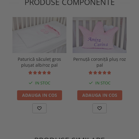
PRODUSE COMPONENTE
Paturică săculeț gros
Pernuță coroniță pluș roz
plușat alb/roz pal
pal
IN STOC
IN STOC
ADAUGA IN COS
ADAUGA IN COS