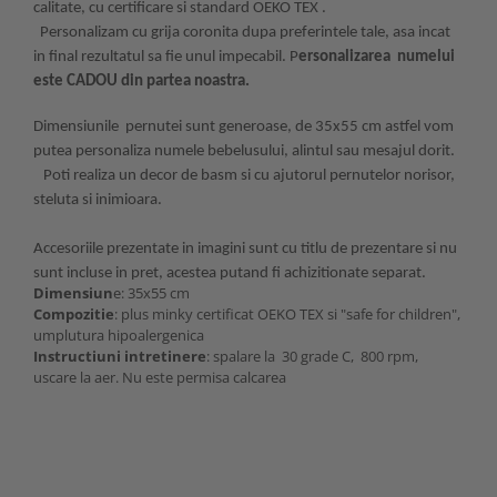
calitate, cu certificare si standard OEKO TEX .
Personalizam cu grija coronita dupa preferintele tale, asa incat
in final rezultatul sa fie unul impecabil. P
ersonalizarea numelui
este CADOU din partea noastra.
Dimensiunile pernutei sunt generoase, de 35x55 cm astfel vom
putea personaliza numele bebelusului, alintul sau mesajul dorit.
Poti realiza un decor de basm si cu ajutorul pernutelor norisor,
steluta si inimioara.
Accesoriile prezentate in imagini sunt cu titlu de prezentare si nu
sunt incluse in pret, acestea putand fi achizitionate separat.
Dimensiun
e: 35x55 cm
Compozitie
: plus minky certificat OEKO TEX si "safe for children",
umplutura hipoalergenica
Instructiuni intretinere
: spalare la 30 grade C, 800 rpm,
uscare la aer. Nu este permisa calcarea