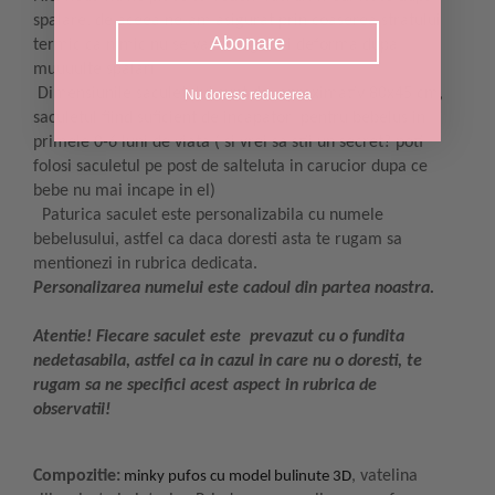
spalare, de aceea ne-am asigurat prin coaserea stratului
Abonare
termic ca nimic nu se va strange ori deforma dupa
muuuulte spalari.
Dimensiunile saculetului sunt de aproximativ 80x45 cm,
Nu doresc reducerea
saculetul fiind suficient de incapator pentru bebelus in
primele 0-6 luni de viata ( si vrei sa stii un secret? poti
folosi saculetul pe post de salteluta in carucior dupa ce
bebe nu mai incape in el)
Paturica saculet este personalizabila cu numele
bebelusului, astfel ca daca doresti asta te rugam sa
mentionezi in rubrica dedicata.
Personalizarea numelui este cadoul din partea noastra.
Atentie! Fiecare saculet este prevazut cu o fundita
nedetasabila, astfel ca in cazul in care nu o doresti, te
rugam sa ne specifici acest aspect in rubrica de
observatii!
Compozitie:
, vatelina
minky pufos cu model bulinute 3D