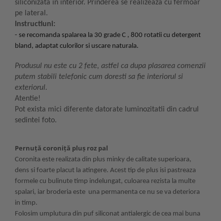
siliconizata in interior. Prinderea se realizeaza cu fermoar
pe lateral.
Instructiuni:
-
se recomanda spalarea la
30 grade C , 800 rotatii cu detergent
bland, adaptat culorilor si uscare naturala.
Produsul nu este cu 2 fete, astfel ca dupa plasarea comenzii
putem stabili telefonic cum doresti sa fie interiorul si
exteriorul.
Atentie!
Pot exista mici diferente datorate luminozitatii din cadrul
sedintei foto.
Pernuță coroniță pluș roz pal
Coronita este realizata din plus minky de calitate superioara,
dens si foarte placut la atingere. Acest tip de plus isi pastreaza
formele cu bulinute timp indelungat, culoarea rezista la multe
spalari, iar broderia este una permanenta ce nu se va deteriora
in timp.
Folosim umplutura din puf siliconat antialergic de cea mai buna