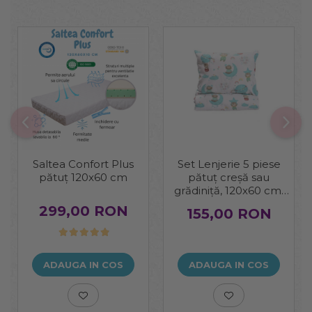
Saltea Confort Plus
Set Lenjerie 5 piese
pătuț 120x60 cm
pătuț creșă sau
grădiniță, 120x60 cm,
bumbac 100%, model
299,00 RON
155,00 RON
Ursuleți în balon
ADAUGA IN COS
ADAUGA IN COS