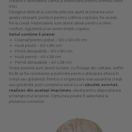
creând o atmosferă calmă și liniștitoare pentru somnul celor
mici.
Designul delicat și culorile plăcute ajută la crearea unui
spațiu relaxant, perfect pentru odihna copilului, fie acasă,
fie la creșă. Materialele sunt atent alese pentru a oferi
confort, siguranță și un somn liniștit copiilor.
Setul conține 5 piese:
Cearsaf pentru pătuț – 120 x 60 x10 cm
Husă pilotă – 120 x 80 cm
Pilotă detașabilă – 120 x 80 cm
Husă pernă – 40 x 28 cm
Pernă detașabilă – 40 x 28 cm
Toate piesele sunt atent lucrate, cu finisaje de calitate, astfel
încât să fie rezistente și potrivite pentru utilizarea zilnică în
creșă sau grădiniță. Pentru o organizare mai ușoară la creșă
sau grădiniță, poți completa setul cu un
săculeț asortat,
realizat din același imprimeu
, ideal pentru depozitarea
și transportul lenjeriei. Opțiunea poate fi selectată la
plasarea comenzii.