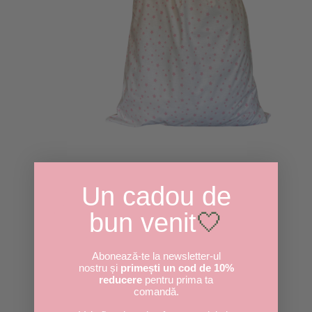
Un cadou de
bun venit
🤍
Abonează-te la newsletter-ul
nostru și
primești un cod de 10%
reducere
pentru prima ta
comandă.