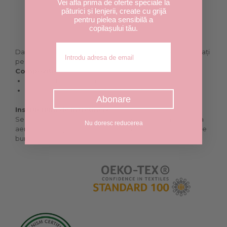
Vei afla prima de oferte speciale la
păturici și lenjerii, create cu grijă
pentru pielea sensibilă a
copilașului tău.
Adresa de email
Dacă pătuțul are alte dimensiuni, vă rugăm să ne contactați
pentru o ofertă personalizată.
Compoziție:
Bumbac 100% – pentru huse
Microfibră, vatelină și puf hipoalergenic – pentru
Abonare
umpluturi
Instrucțiuni de întreținere:
Se recomandă spălarea la 30°C, 800–1000 rpm, uscare la
Nu doresc reducerea
aer. Husele lenjeriei pot fi călcate la temperaturi adecvate
bumbacului.