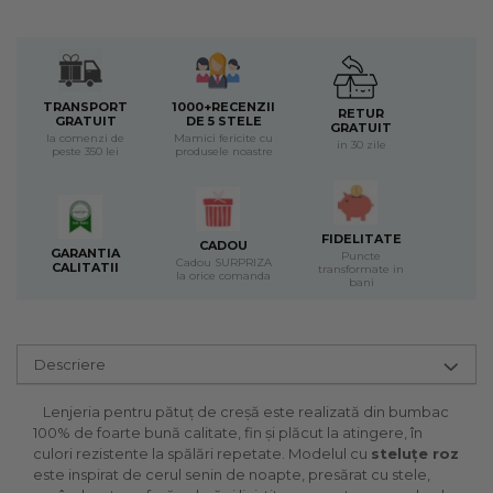
TRANSPORT
1000+RECENZII
RETUR
GRATUIT
DE 5 STELE
GRATUIT
la comenzi de
Mamici fericite cu
in 30 zile
peste 350 lei
produsele noastre
FIDELITATE
CADOU
GARANTIA
Puncte
Cadou SURPRIZA
CALITATII
transformate in
la orice comanda
bani
Descriere
Lenjeria pentru pătuț de creșă este realizată din bumbac
100% de foarte bună calitate, fin și plăcut la atingere, în
culori rezistente la spălări repetate. Modelul cu
steluțe roz
este inspirat de cerul senin de noapte, presărat cu stele,