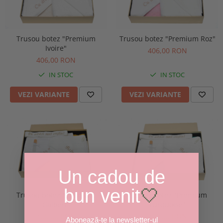
Trusou botez "Premium
Trusou botez "Premium Roz"
Ivoire"
406,00 RON
406,00 RON
IN STOC
IN STOC
VEZI VARIANTE
VEZI VARIANTE
Un cadou de
bun venit
🤍
Trusou botez "Premium
Trusou botez "Premium
Galben"
Turquoise"
406,00 RON
406,00 RON
Abonează-te la newsletter-ul