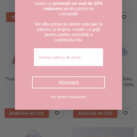
nostru și
primești un cod de 10%
IN STOC
IN STOC
reducere
pentru prima ta
comandă.
VEZI VARIANTE
VEZI VARIANTE
Vei afla prima de oferte speciale la
păturici și lenjerii, create cu grijă
pentru pielea sensibilă a
copilașului tău.
Adresa de email
Trusou botez "Special Ivory"
Paturica groasa culoare bleu
Abonare
Stars muselina organica 100%
428,00 RON
177,00 RON
Nu doresc reducerea
IN STOC
IN STOC
ADAUGA IN COS
ADAUGA IN COS