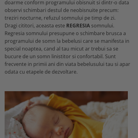
MARIMI BEBELUSI
doarme conform programului obisnuit si dintr-o data
Patura
Patut
Bebe - Cu Gluga
Regurgitare
observi schimbari destul de neobisnuite precum:
Patura Bumbac Organic
120x60
Pat Rabatabil
Bebe - Finet
Sezut
treziri nocturne, refuzul somnului pe timp de zi.
Patura Forma Ursulet
140x70
Pat Stivuibil
Bebe - Plaja
Somn
Dragi cititori, aceasta este
REGRESIA
somnului.
Patura Nou Nascuti
Saltele
Scaune
Copii
Speciala
Regresia somnului presupune o schimbare brusca a
Fasa
Baldachin
Copii - Bumbac
Lemn
Suport
programului de somn la bebelusi care se manifesta in
Sac de Dormit
Copii - Gluga
Mese
Cearsafuri si protectii
Sustinere
special noaptea, cand al tau micut ar trebui sa se
Sac de Infasat
Copii - Plaja
Torticolis
Modulare
bucure de un somn linistitor si confortabil. Sunt
Scutec de Infasat
Copii - Plaja cu Gluga
VARSTA
frecvente in primii ani din viata bebelusului tau si apar
Sortulete
Sistem - Vara
Copii - Poncho
odata cu etapele de dezvoltare.
3 Luni
CRESA
Sistem Nou Nascut
Copii - Poncho Plaja
6 Luni
Ghiozdane
Sistem 0-3 Luni
Cu Capison
1 An
Ghiozdane Fete
Sistem 3-6 luni
Cu Capison - Bebe
SETURI
Ghiozdane Baieti
Sistem 6-9 Luni
Personalizate
Plapuma si Perna
Saculeti
Sistem Ieftin
Roz
Set Pilota si Perna
Suport pentru Infasat
Set Paturica si Perna
Scutece
Set Cuverturi si Pernute