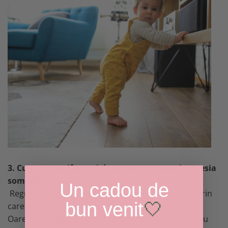
3. Cum se manifesta si daca putem preveni regresia
somnului?
Un cadou de
Regresiile sunt o consecinta a salturilor mentale prin
bun venit
🤍
care trec bebelusii si sunt strans legate de acestea.
Oare cum ai putea face diferenta dintre regresie sau