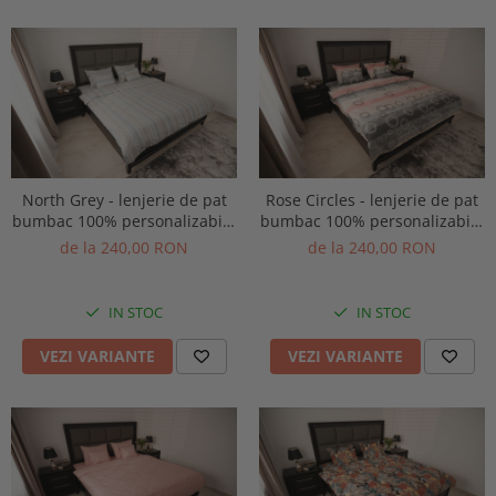
North Grey - lenjerie de pat
Rose Circles - lenjerie de pat
bumbac 100% personalizabila
bumbac 100% personalizabila
pe dimensiuni
pe dimensiuni
de la 240,00 RON
de la 240,00 RON
IN STOC
IN STOC
VEZI VARIANTE
VEZI VARIANTE