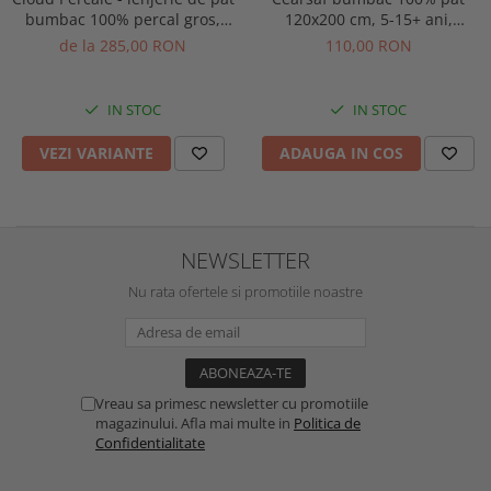
bumbac 100% percal gros,
120x200 cm, 5-15+ ani,
personalizabila pe dimensiuni
culoare crem
de la 285,00 RON
110,00 RON
IN STOC
IN STOC
VEZI VARIANTE
ADAUGA IN COS
NEWSLETTER
Nu rata ofertele si promotiile noastre
Vreau sa primesc newsletter cu promotiile
magazinului. Afla mai multe in
Politica de
Confidentialitate