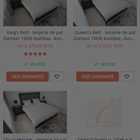
King’s Bed - lenjerie de pat
Queen’s Bed - lenjerie de pat
Damasc 100% bumbac, dungă
Damasc 100% bumbac, dungă
de 1 cm personalizabila pe
de 0.5 cm personalizabila pe
de la 270,00 RON
de la 310,00 RON
dimensiuni
dimensiuni
IN STOC
IN STOC
VEZI VARIANTE
VEZI VARIANTE
Cloud Percale - lenjerie de pat
Cearsaf bumbac 100% pat