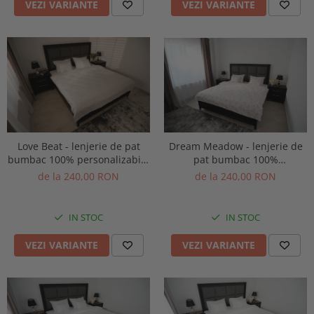
VEZI VARIANTE
VEZI VARIANTE
Love Beat - lenjerie de pat
Dream Meadow - lenjerie de
bumbac 100% personalizabila
pat bumbac 100%
pe dimensiuni
personalizabila pe dimensiuni
de la 240,00 RON
de la 240,00 RON
IN STOC
IN STOC
VEZI VARIANTE
VEZI VARIANTE