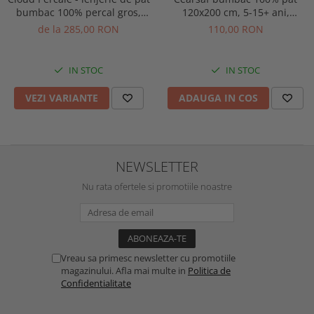
bumbac 100% percal gros,
120x200 cm, 5-15+ ani,
personalizabila pe dimensiuni
culoare crem
de la 285,00 RON
110,00 RON
IN STOC
IN STOC
VEZI VARIANTE
ADAUGA IN COS
NEWSLETTER
Nu rata ofertele si promotiile noastre
Vreau sa primesc newsletter cu promotiile
magazinului. Afla mai multe in
Politica de
Confidentialitate