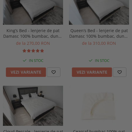
King’s Bed - lenjerie de pat
Queen’s Bed - lenjerie de pat
Damasc 100% bumbac, dungă
Damasc 100% bumbac, dungă
de 1 cm personalizabila pe
de 0.5 cm personalizabila pe
de la 270,00 RON
de la 310,00 RON
dimensiuni
dimensiuni
IN STOC
IN STOC
VEZI VARIANTE
VEZI VARIANTE
Cloud Percale - lenjerie de pat
Cearsaf bumbac 100% pat