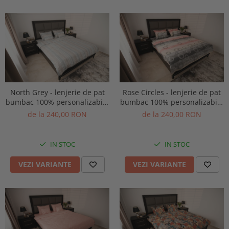
North Grey - lenjerie de pat
Rose Circles - lenjerie de pat
bumbac 100% personalizabila
bumbac 100% personalizabila
pe dimensiuni
pe dimensiuni
de la 240,00 RON
de la 240,00 RON
IN STOC
IN STOC
VEZI VARIANTE
VEZI VARIANTE