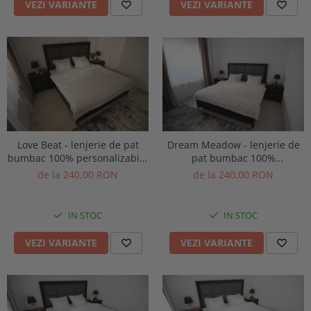
VEZI VARIANTE
VEZI VARIANTE
Love Beat - lenjerie de pat
Dream Meadow - lenjerie de
bumbac 100% personalizabila
pat bumbac 100%
pe dimensiuni
personalizabila pe dimensiuni
de la 240,00 RON
de la 240,00 RON
IN STOC
IN STOC
VEZI VARIANTE
VEZI VARIANTE