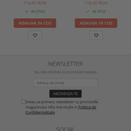
bumbac 100% culoare
bumbac 100% culoare alb
118,00 RON
118,00 RON
ivoire
IN STOC
IN STOC
ADAUGA IN COS
ADAUGA IN COS
NEWSLETTER
Nu rata ofertele si promotiile noastre
Vreau sa primesc newsletter cu promotiile
magazinului. Afla mai multe in
Politica de
Confidentialitate
SOCIAL