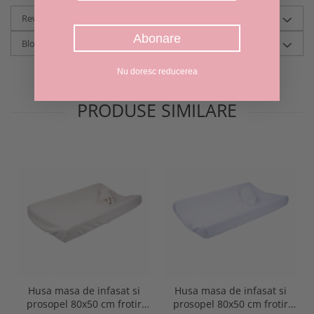
Review-uri
(0)
Abonare
Blog
Nu doresc reducerea
PRODUSE SIMILARE
Husa masa de infasat si
Husa masa de infasat si
prosopel 80x50 cm frotir
prosopel 80x50 cm frotir