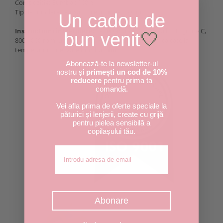
Compozitie: Bumbac 100%
Tip de prindere cearșaf: cu elastic pe colțuri
Un cadou de
Instructiuni întretinere:
se recomandă spălarea la 40 grade C,
bun venit
🤍
800-1000 rpm, uscare la aer. Husele lenjeriei pot fi calcate la
temperaturi adecvate bumbacului.
Abonează-te la newsletter-ul
nostru și
primești un cod de 10%
reducere
pentru prima ta
comandă.
Vei afla prima de oferte speciale la
păturici și lenjerii, create cu grijă
pentru pielea sensibilă a
copilașului tău.
Adresa de email
Abonare