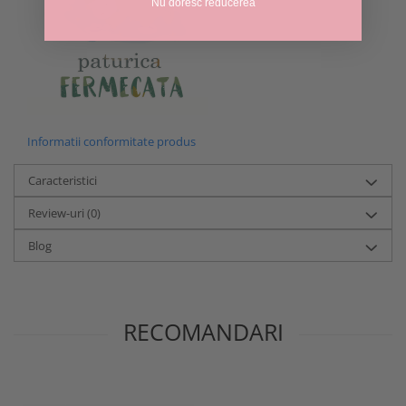
Nu doresc reducerea
Informatii conformitate produs
Caracteristici
Review-uri
(0)
Blog
RECOMANDARI