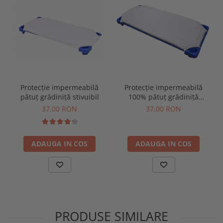
Protecție impermeabilă
Protecție impermeabilă
pătuț grădiniță stivuibil
100% pătuț grădiniță
stivuibil, matlasată, albă,
37,00 RON
37,00 RON
pentru saltea 131x55x3 cm
ADAUGA IN COS
ADAUGA IN COS
PRODUSE SIMILARE