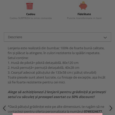
Cadou
Fidelitate
Cadou SURPRIZA la orice comanda
Puncte transformate in bani
Descriere
Lenjeria este realizată din bumbac 100% de foarte bună calitate,
fin și plăcut la atingere, în culori rezistente la spălări repetate.
Setul conține:
1. Husă de pilotă+ pilotă detașabilă, 80x120 cm
2. Husă pernuță+ pernuță detașabilă, 40x28 cm
3. Cearșaf adecvat pătuțului de 133x58 cm ( pătuț stivuibil)
Toate piesele sunt atent lucrate, cu finisaje de excepție, așa încât
să fie foarte rezistente pentru cei mici.
Alege să achiziționezi 2 lenjerii pentru grădiniță și primești
setul cu săculeț și prosopel asortat cu 50% discount!
*Dacă pătuțul grădiniței este pe alte dimensiuni, te rugăm să ne
contactezi pentru oferta personalizata la numărul
0749324677
.