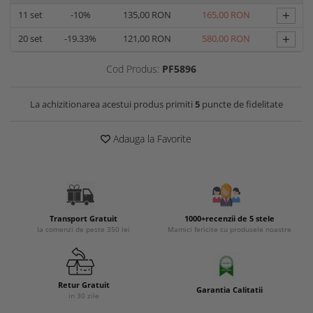
+
11
set
-10%
135,00 RON
165,00 RON
+
20
set
-19.33%
121,00 RON
580,00 RON
Cod Produs:
PF5896
La achizitionarea acestui produs primiti
5
puncte de fidelitate
Adauga la Favorite
Transport Gratuit
1000+recenzii de 5 stele
la comenzi de peste 350 lei
Mamici fericite cu produsele noastre
Retur Gratuit
Garantia Calitatii
in 30 zile