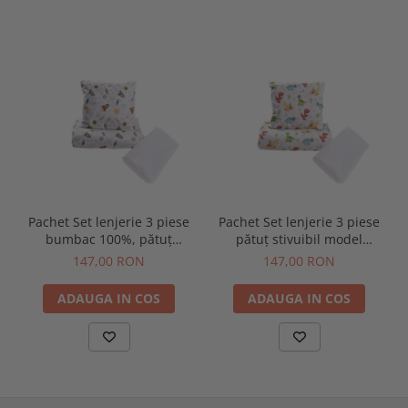
Pachet Set lenjerie 3 piese
Pachet Set lenjerie 3 piese
bumbac 100%, pătuț
pătuț stivuibil model
stivuibil model rachete +
dinozauri + protectie
147,00 RON
147,00 RON
protecție impermeabilă
impermeabilă
ADAUGA IN COS
ADAUGA IN COS