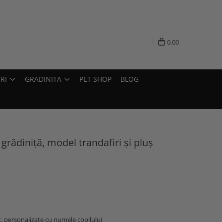
0,00
RI
GRADINITA
PET SHOP
BLOG
 grădiniță, model trandafiri și pluș
t, personalizate cu numele copilului