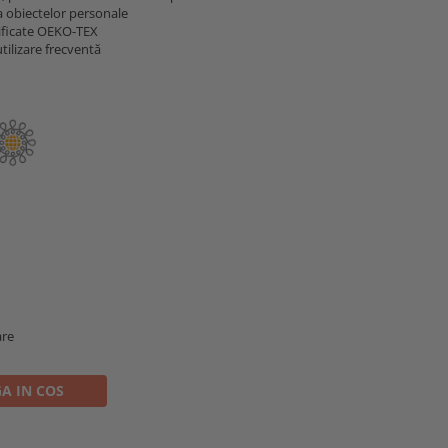
a obiectelor personale
tificate OEKO-TEX
utilizare frecventă
are
A IN COS