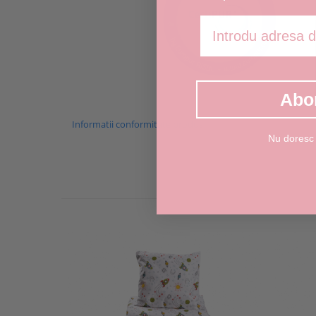
Adresa de email
Abo
Informatii conformitate produs
Nu doresc