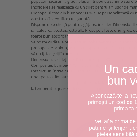
papuceii necesari la grădi, plus un tricou de schimb sau o 
Închiderea se realizează cu un șiret pentru a fi ușor de man
Prosopelul este din bumbac 100% și se personalizează cu 
acesta sa îl identifice cu ușurință.
Dispune de o cheiță pentru agățarea în cuier. Dimensiunil
iar culoarea acestuia este alb. Prosopelul este unul gros, de
foarte bun absorbant al apei.
Se poate curăța la temperaturi înalte pentru a fi igienizat
prosopel de schimb, așa încât copilașul tău să aibă permanen
să nu iți faci griji în acest sens.
Dimensiuni: săculeț- 30x40 cm, prosopel- 30x50 cm
Compoziție: bumbac 100%, plus minky certificat.
Un ca
Instrucțiuni întreținere: - săculețul se spală la 30 grade C, 
doar partea din bumbac.
bun v
- prosopelul se spală la 60 grade C, 800 rpm, us
la temperaturi joase, adecvate bumbacului.
Abonează-te la news
primești un cod de 
prima ta
Vei afla prima de 
păturici și lenjerii, 
pielea sensibilă 