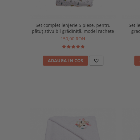
Set complet lenjerie 5 piese, pentru
Set l
pătuț stivuibil grădiniță, model rachete
gra
150,00 RON
ADAUGA IN COS