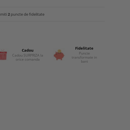
imiti
2
puncte de fidelitate
Fidelitate
Cadou
Puncte
Cadou SURPRIZA la
transformate in
orice comanda
bani