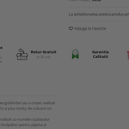
La achizitionarea acestui produs pr
Adauga la Favorite
de
Retur Gratuit
Garantia
Calitatii
in 30 zile
cu
re
a grădiniței sau a creșei, realizat
firi și pluș minky de culoare roz
onalizat cu numele copilașului
e încăpător pentru pijama și