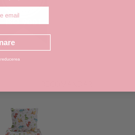
nare
 reducerea
RECOMANDARI