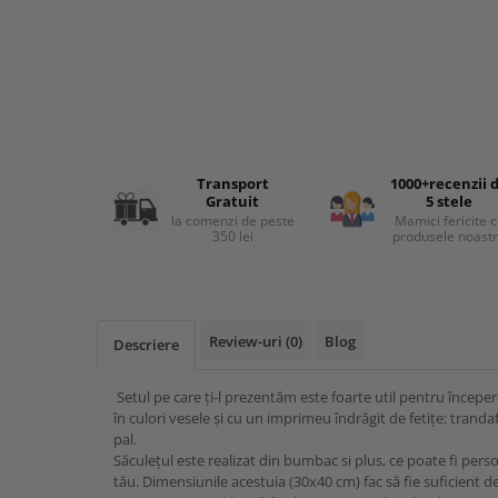
MARIMI BEBELUSI
Patura
Patut
Bebe - Cu Gluga
Regurgitare
Patura Bumbac Organic
120x60
Pat Rabatabil
Bebe - Finet
Sezut
Patura Forma Ursulet
140x70
Pat Stivuibil
Bebe - Plaja
Somn
Patura Nou Nascuti
Saltele
Scaune
Copii
Speciala
Fasa
Baldachin
Copii - Bumbac
Lemn
Suport
Sac de Dormit
Copii - Gluga
Mese
Cearsafuri si protectii
Sustinere
Transport
1000+recenzii 
Sac de Infasat
Copii - Plaja
Torticolis
Gratuit
5 stele
Modulare
Scutec de Infasat
Copii - Plaja cu Gluga
la comenzi de peste
Mamici fericite 
VARSTA
Sortulete
350 lei
produsele noast
Sistem - Vara
Copii - Poncho
3 Luni
CRESA
Sistem Nou Nascut
Copii - Poncho Plaja
6 Luni
Ghiozdane
Sistem 0-3 Luni
Cu Capison
1 An
Ghiozdane Fete
Sistem 3-6 luni
Cu Capison - Bebe
Review-uri
(0)
Blog
Descriere
SETURI
Ghiozdane Baieti
Sistem 6-9 Luni
Personalizate
Plapuma si Perna
Saculeti
Sistem Ieftin
Roz
Setul pe care ți-l prezentăm este foarte util pentru începere
Set Pilota si Perna
Suport pentru Infasat
în culori vesele și cu un imprimeu îndrăgit de fetițe: tranda
pal.
Set Paturica si Perna
Scutece
Săculețul este realizat din bumbac si plus, ce poate fi pers
Set Cuverturi si Pernute
tău. Dimensiunile acestuia (30x40 cm) fac să fie suficient d