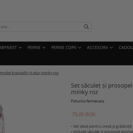
ABYNEST
PERNE
PERNE COPII
ACCESORII
CADOU
 model trandafiri și pluș minky roz
Set săculeț și prosopel
minky roz
Paturica fermecata
75,00 RON
• Set ideal pentru creșă și grădiniță
• Include săculeț și prosopel asorta