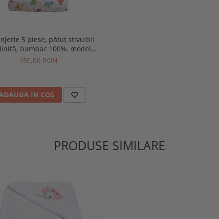
enjerie 5 piese, pătuț stivuibil
diniță, bumbac 100%, model
dinozauri
150,00 RON
ADAUGA IN COS
PRODUSE SIMILARE