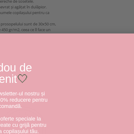
pereche de sosetele.
evrat și agățat în dulăpior.
numele copilașului pentru ca
e prosopelului sunt de 30x50 cm,
 450 gr/m2, ceea ce îl face un
 corespunzător. Poți alege încă un
t unul in plus în săculeț, iar tu
dou de
800 rpm, uscare la aer.Se calcă
enit
🤍
care la aer. Se poate călca
letter-ul nostru și
10% reducere pentru
 comandă.
oferte speciale la
create cu grijă pentru
a copilașului tău.