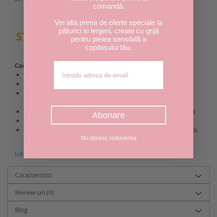
comandă.
Vei afla prima de oferte speciale la
păturici și lenjerii, create cu grijă
pentru pielea sensibilă a
copilașului tău.
Adresa de email
Caracteristici produs:
Material:
100% bumbac, certificat OEKO-TEX
Model:
mașinuțe
Dimensiuni:
140 × 60 cm (alte mărimi disponibile la cerere
telefonică)
Sistem de prindere:
elastic în colțuri pentru o fixare sigură
Abonare
Cusături:
delicate și durabile
Întreținere:
spălare la 40°C, 800–1000 rpm; uscare naturală;
Nu doresc reducerea
călcare la temperaturi potrivite bumbacului
Informatii conformitate produs
Caracteristici
Review-uri
(0)
Blog