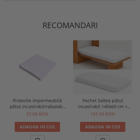
RECOMANDARI
Protectie impermeabilă
Pachet Saltea pătuț
pătuț incastrabil/rabatabil
incastrabil 140x60 cm +
140x60 cm
protecție impermeabilă
37,00 RON
187,00 RON
ADAUGA IN COS
ADAUGA IN COS