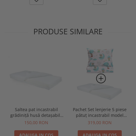
PRODUSE SIMILARE
Saltea pat incastrabil
Pachet Set lenjerie 5 piese
grădiniță husă detașabilă
pătuț incastrabil model
140x60x10 cm
ursuleți în balon + saltea
150,00 RON
319,00 RON
pătuț incastrabil
ADAUGA IN COS
ADAUGA IN COS