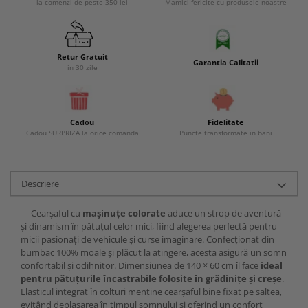
la comenzi de peste 350 lei
Mamici fericite cu produsele noastre
Retur Gratuit
Garantia Calitatii
in 30 zile
Cadou
Fidelitate
Cadou SURPRIZA la orice comanda
Puncte transformate in bani
Descriere
Cearșaful cu
mașinuțe colorate
aduce un strop de aventură
și dinamism în pătuțul celor mici, fiind alegerea perfectă pentru
micii pasionați de vehicule și curse imaginare. Confecționat din
bumbac 100% moale și plăcut la atingere, acesta asigură un somn
confortabil și odihnitor. Dimensiunea de 140 × 60 cm îl face
ideal
pentru pătuțurile încastrabile folosite în grădinițe și creșe
.
Elasticul integrat în colțuri menține cearșaful bine fixat pe saltea,
evitând deplasarea în timpul somnului și oferind un confort