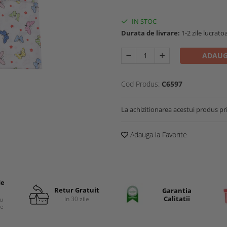
IN STOC
Durata de livrare:
1-2 zile lucrato
ADAUG
Cod Produs:
C6597
La achizitionarea acestui produs pr
Adauga la Favorite
de
Retur Gratuit
Garantia
Calitatii
in 30 zile
cu
re