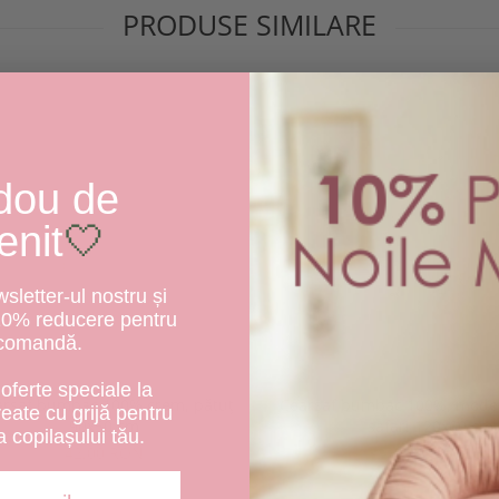
PRODUSE SIMILARE
dou de
enit
🤍
letter-ul nostru și
10% reducere pentru
 comandă.
oferte speciale la
rșaf bumbac 100% crem, pătuț
Cearșaf bumbac 100%, model
create cu grijă pentru
90x50 cm
safari 120x60 cm
a copilașului tău.
42,00 RON
46,00 RON