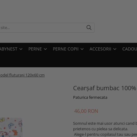
ABYNEST
PERNE
PERNE COPII
ACCESORII
CADOU
del fluturași 120x60 cm
Cearșaf bumbac 100% 
Paturica fermecata
46,00 RON
Somnul este mai usor atunci cand 
prietenos cu pielea sa delicata.
Alege-l pentru copilasul tau sau pent