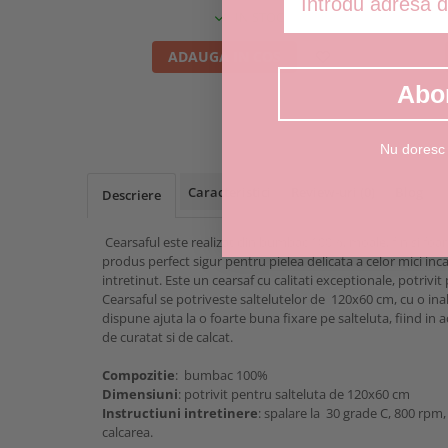
IN STOC
ADAUGA IN COS
Abo
Nu doresc
Caracteristici
Review-uri
(0)
Blog
Descriere
Cearsaful este realizat din bumbac 100%, moale, fin si foart
produs perfect sigur pentru pielea delicata a celor mici inca 
intretinut. Este un cearsaf cu calitati exceptionale, potrivit 
Cearsaful se potriveste saltelutelor de 120x60 cm, cu o inal
dispune ajuta la o foarte buna fixare pe salteluta, fiind in 
de curatat si de calcat.
Compozitie
: bumbac 100%
Dimensiuni
: potrivit pentru salteluta de 120x60 cm
Instructiuni intretinere
: spalare la 30 grade C, 800 rpm,
calcarea.