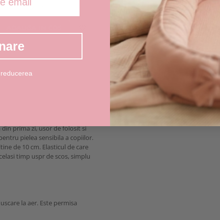
IN STOC
IN STOC
ADAUGA IN COS
ADAUGA IN COS
nare
 reducerea
e placut la atingere. Este un
din prima zi, usor de folosit si
pentru pielea sensibila a copiilor.
tine de 10 cm. Elasticul de care
acelasi timp uspr de scos, simplu
 uscare la aer. Este permisa