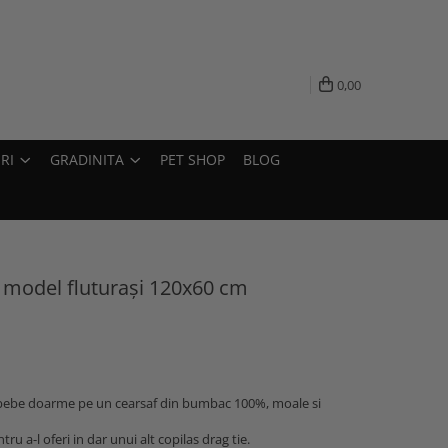
0,00
RI
GRADINITA
PET SHOP
BLOG
model fluturași 120x60 cm
bebe doarme pe un cearsaf din bumbac 100%, moale si
ru a-l oferi in dar unui alt copilas drag tie.