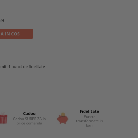
are
A IN COS
imiti
1
punct de fidelitate
Fidelitate
Cadou
Puncte
Cadou SURPRIZA la
transformate in
orice comanda
bani