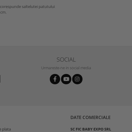
 corespunde saltelutei patutului
 cm.
SOCIAL
Urmareste-ne in social media
DATE COMERCIALE
 plata
SC FIC BABY EXPO SRL