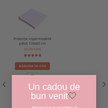
Protecție impermeabilă
pătuț 120x60 cm
32,00 RON
ADAUGA IN COS
Un cadou de
bun venit
🤍
PRODUSE SIMILARE
Abonează-te la newsletter-ul