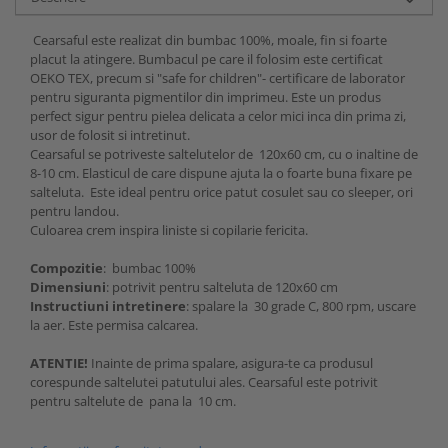
Cearsaful este realizat din bumbac 100%, moale, fin si foarte
placut la atingere. Bumbacul pe care il folosim este certificat
OEKO TEX, precum si "safe for children"- certificare de laborator
pentru siguranta pigmentilor din imprimeu. Este un produs
perfect sigur pentru pielea delicata a celor mici inca din prima zi,
usor de folosit si intretinut.
Cearsaful se potriveste saltelutelor de 120x60 cm, cu o inaltine de
8-10 cm. Elasticul de care dispune ajuta la o foarte buna fixare pe
salteluta. Este ideal pentru orice patut cosulet sau co sleeper, ori
pentru landou.
Culoarea crem inspira liniste si copilarie fericita.
Compozitie
: bumbac 100%
Dimensiuni
: potrivit pentru salteluta de 120x60 cm
Instructiuni intretinere
: spalare la 30 grade C, 800 rpm, uscare
la aer. Este permisa calcarea.
ATENTIE!
Inainte de prima spalare, asigura-te ca produsul
corespunde saltelutei patutului ales. Cearsaful este potrivit
pentru saltelute de pana la 10 cm.