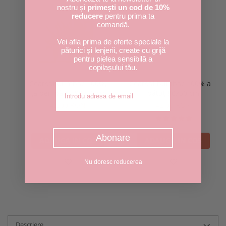
nostru și
primești un cod de 10%
reducere
pentru prima ta
comandă.
Vei afla prima de oferte speciale la
păturici și lenjerii, create cu grijă
pentru pielea sensibilă a
copilașului tău.
Cearșaf bumbac 100%,
Cearșaf bumbac 100% alb
Adresa de email
galben pătuț 90x50 cm
pătuț 90x50 cm
42,00 RON
42,00 RON
Abonare
ADAUGA IN COS
ADAUGA IN COS
Nu doresc reducerea
Descriere