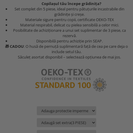
MARIMI BEBELUSI
Patura
Copilașul tău începe grădinița?
Patut
Bebe - Cu Gluga
Regurgitare
Set complet din 5 piese, ideal pentru pătuțurile incastrabile din
Patura Bumbac Organic
120x60
Pat Rabatabil
Bebe - Finet
Sezut
grădinițe și creșe.
Patura Forma Ursulet
140x70
Materiale sigure pentru copii, certificate OEKO-TEX
Pat Stivuibil
Bebe - Plaja
Somn
Material respirabil, delicat cu pielea sensibilă a celor mici.
Patura Nou Nascuti
Saltele
Scaune
Copii
Speciala
Posibilitate de achiziționare a unui set suplimentar de 3 piese, ca
Fasa
Baldachin
Copii - Bumbac
rezervă.
Lemn
Suport
Disponibilă pentru achiziție prin SEAP.
Sac de Dormit
Copii - Gluga
Mese
Cearsafuri si protectii
Sustinere
🎁 CADOU
: O husă de pernuță suplimentară față de cea pe care deja o
Sac de Infasat
Copii - Plaja
include setul tău.
Torticolis
Modulare
Săculeț asortat disponibil – selectează opțiunea de mai jos.
Scutec de Infasat
Copii - Plaja cu Gluga
VARSTA
Sortulete
Sistem - Vara
Copii - Poncho
3 Luni
CRESA
Sistem Nou Nascut
Copii - Poncho Plaja
6 Luni
Ghiozdane
Sistem 0-3 Luni
Cu Capison
1 An
Ghiozdane Fete
Sistem 3-6 luni
Cu Capison - Bebe
SETURI
Ghiozdane Baieti
Sistem 6-9 Luni
Personalizate
Plapuma si Perna
Saculeti
Sistem Ieftin
Roz
Set Pilota si Perna
Suport pentru Infasat
Set Paturica si Perna
Scutece
Set Cuverturi si Pernute