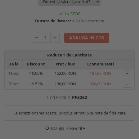
IN STOC
Durata de livrare:
1-3 zile lucratoare
ADAUGA IN COS
Reduceri de Cantitate
De la
Discount
Pret
/ buc
Economisesti
+
11
set
-10.06%
152,00 RON
187,00 RON
+
20
set
-19.53%
136,00 RON
660,00 RON
Cod Produs:
PF3262
La achizitionarea acestui produs primiti
5
puncte de fidelitate
Adauga la Favorite