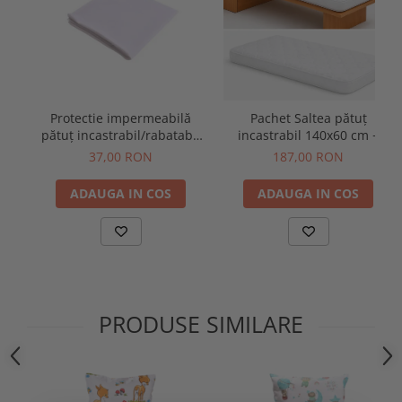
Protectie impermeabilă
Pachet Saltea pătuț
pătuț incastrabil/rabatabil
incastrabil 140x60 cm +
140x60 cm
protecție impermeabilă
37,00 RON
187,00 RON
ADAUGA IN COS
ADAUGA IN COS
PRODUSE SIMILARE