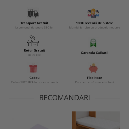
Transport Gratuit
1000+recenzii de 5 stele
la comenzi de peste 350 lei
Mamici fericite cu produsele noastre
Retur Gratuit
Garantia Calitatii
in 30 zile
Cadou
Fidelitate
Cadou SURPRIZA la orice comanda
Puncte transformate in bani
RECOMANDARI