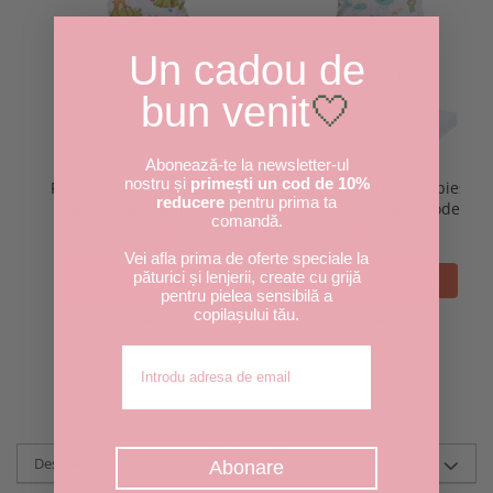
Un cadou de
bun venit
🤍
Abonează-te la newsletter-ul
nostru și
primești un cod de 10%
Pachet Set lenjerie 5 piese
Pachet Set lenjerie 5 piese
reducere
pentru prima ta
pătuț incastrabil model
pătuț incastrabil model
comandă.
căprioare + saltea pătuț
ursuleți în balon + saltea
319,00 RON
319,00 RON
incastrabil
pătuț incastrabil
Vei afla prima de oferte speciale la
păturici și lenjerii, create cu grijă
ADAUGA IN COS
ADAUGA IN COS
pentru pielea sensibilă a
copilașului tău.
Adresa de email
Descriere
Abonare