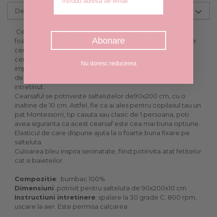
Descriere
Cearsaful este realizat din bumbac 100%, moale, fin si
Abonare
foarte placut la atingere. Bumbacul pe care il folosim este
certificat OEKO TEX, precum si "safe for children"-
certificare de laborator pentru siguranta pigmentilor din
Nu doresc reducerea
imprimeu. Este un produs perfect sigur pentru pielea
delicata a celor mici inca din prima zi, usor de folosit si
intretinut.
Cearsaful se potriveste saltelutelor de90x200 cm, cu o
inaltine de 10 cm. Astfel, fie ca ai ales pentru copilasul tau un
pat Montessorri, tip casuta sau clasic de 1 persoana, poti
avea siguranta ca acest cearsaf este cea mai buna optiune.
Elasticul de care dispune ajuta la o foarte buna fixare pe
salteluta.
Culoarea bleu inspira seninatate, fiind potirivita atat fetitelor
cat si baieteilor.
Compozitie
: bumbac 100%
Dimensiuni
: potrivit pentru salteluta de 90x200x10 cm
Instructiuni intretinere
: spalare la 30 grade C, 800 rpm,
uscare la aer. Este permisa calcarea.