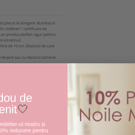
rte placut la atingere. Bumbacul
or children"- certificare de
 un produs perfect sigur pentru
si intretinut.
tine de 10 cm. Elasticul de care
lenjerii sau cu decorul camerei.
 uscare la aer. Este permisa
dou de
 corespunde saltelutei patutului
 cm.
enit
🤍
letter-ul nostru și
10% reducere pentru