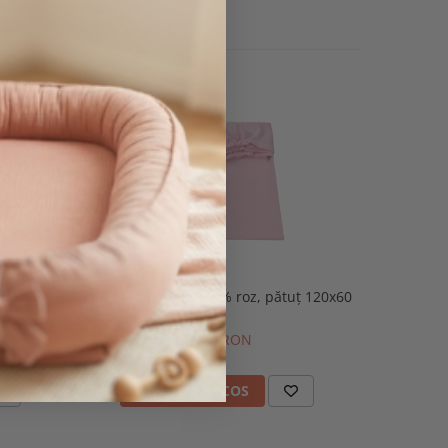
cm, model
Cearșaf bumbac 100% roz, pătuț 120x60
ky alb
cm
46,00 RON
ADAUGA IN COS