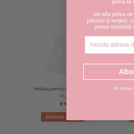
prima ta
Vei afla prima de 
păturici și lenjerii, 
pielea sensibilă 
Adresa de email
Abo
Nu doresc
Volănaș pentru pătuț 120x60 cm alb
Cear
43,00 RON
ADAUGA IN COS