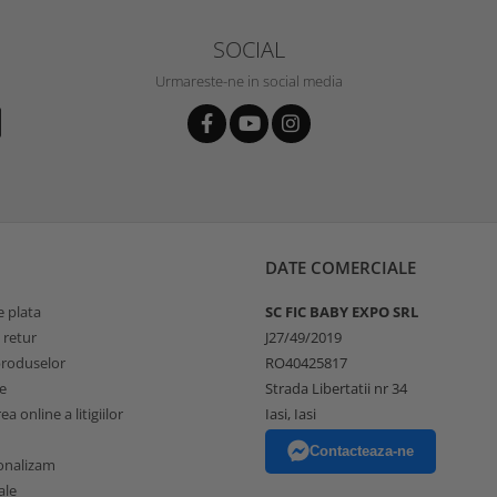
SOCIAL
Urmareste-ne in social media
DATE COMERCIALE
 plata
SC FIC BABY EXPO SRL
 retur
J27/49/2019
produselor
RO40425817
e
Strada Libertatii nr 34
a online a litigiilor
Iasi, Iasi
Contacteaza-ne
onalizam
ale