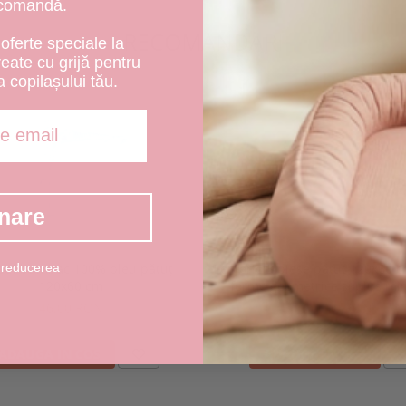
 comandă.
RECOMANDARI
oferte speciale la
create cu grijă pentru
a copilașului tău.
nare
 reducerea
șaf bumbac 100% bleu pătuț
Lenjerie 3 piese pătuț 120x60 
120x60 cm
forme geometrice și pluș min
46,00 RON
241,00 RON
ADAUGA IN COS
ADAUGA IN COS