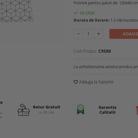
Potrivit pentru patut de 120x60 cm
IN STOC
Durata de livrare:
1-2 zile lucrato
ADAUG
Cod Produs:
C9588
La achizitionarea acestui produs pr
Adauga la Favorite
de
Retur Gratuit
Garantia
Calitatii
in 30 zile
cu
re