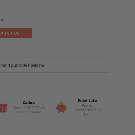
.
are
A IN COS
imiti
1
punct de fidelitate
Fidelitate
Cadou
Puncte
Cadou SURPRIZA la
transformate in
orice comanda
bani