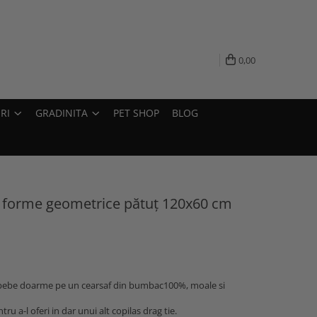
0,00
RI
GRADINITA
PET SHOP
BLOG
forme geometrice pătuț 120x60 cm
 bebe doarme pe un cearsaf din bumbac100%, moale si
ru a-l oferi in dar unui alt copilas drag tie.