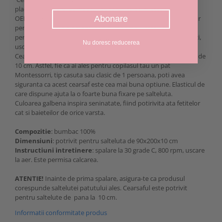
placut la atingere. Bumbacul pe care il folosim este certificat
Abonare
OEKO TEX, precum si "safe for children"- certificare de laborator
pentru siguranta pigmentilor din imprimeu. Este un produs
perfect sigur pentru pielea delicata a celor mici inca din prima zi,
Nu doresc reducerea
usor de folosit si intretinut.
Cearsaful se potriveste saltelutelor de 90x200 cm, cu o inaltine de
10 cm. Astfel, fie ca ai ales pentru copilasul tau un pat
Montessorri, tip casuta sau clasic de 1 persoana, poti avea
siguranta ca acest cearsaf este cea mai buna optiune. Elasticul de
care dispune ajuta la o foarte buna fixare pe salteluta.
Culoarea galbena inspira seninatate, fiind potirivita ata fetitelor
cat si baieteilor de orice varsta.
Compozitie
: bumbac 100%
Dimensiuni
: potrivit pentru salteluta de 90x200x10 cm
Instructiuni intretinere
: spalare la 30 grade C, 800 rpm, uscare
la aer. Este permisa calcarea.
ATENTIE!
Inainte de prima spalare, asigura-te ca produsul
corespunde saltelutei patutului ales. Cearsaful este potrivit
pentru saltelute de pana la 10 cm.
Informatii conformitate produs