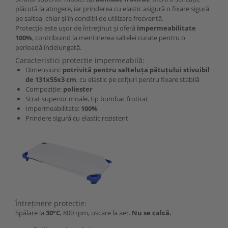
plăcută la atingere, iar prinderea cu elastic asigură o fixare sigură
pe saltea, chiar și în condiții de utilizare frecventă.
Protecția este ușor de întreținut și oferă
impermeabilitate
100%
, contribuind la menținerea saltelei curate pentru o
perioadă îndelungată.
Caracteristici protecție impermeabilă:
Dimensiuni:
potrivită pentru salteluța pătuțului stivuibil
de 131x55x3 cm
, cu elastic pe colțuri pentru fixare stabilă
Compoziție:
poliester
Strat superior moale, tip bumbac frotirat
Impermeabilitate:
100%
Prindere sigură cu elastic rezistent
Întreținere protecție:
Spălare la
30°C
, 800 rpm, uscare la aer.
Nu se calcă.