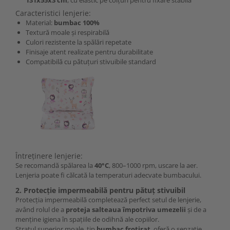
131x55x3 cm
, cu elastic pe colțuri pentru fixare stabilă
Caracteristici lenjerie:
Material:
bumbac 100%
Textură moale și respirabilă
Culori rezistente la spălări repetate
Finisaje atent realizate pentru durabilitate
Compatibilă cu pătuțuri stivuibile standard
Întreținere lenjerie:
Se recomandă spălarea la
40°C
, 800–1000 rpm, uscare la aer.
Lenjeria poate fi călcată la temperaturi adecvate bumbacului.
2. Protecție impermeabilă pentru pătuț stivuibil
Protecția impermeabilă completează perfect setul de lenjerie,
având rolul de a
proteja salteaua împotriva umezelii
și de a
menține igiena în spațiile de odihnă ale copiilor.
Stratul superior moale, tip
bumbac frotirat
, oferă o senzație