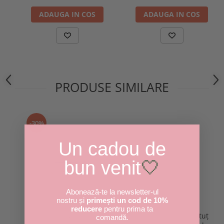
ADAUGA IN COS
ADAUGA IN COS
PRODUSE SIMILARE
-30%
Un cadou de
bun venit
🤍
Abonează-te la newsletter-ul
nostru și
primești un cod de 10%
reducere
pentru prima ta
Lenjerie 5 piese pătuț
Lenjerie pat stivuibil
comandă.