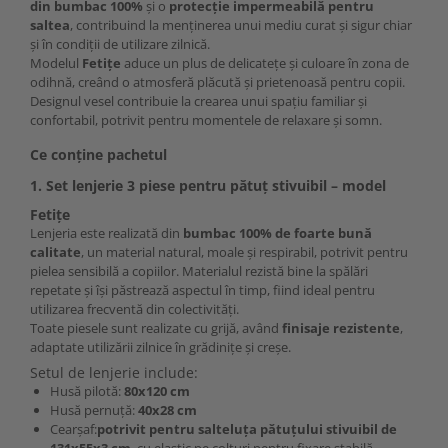
din bumbac 100%
și o
protecție impermeabilă pentru
saltea
, contribuind la menținerea unui mediu curat și sigur chiar
și în condiții de utilizare zilnică.
Modelul
Fetițe
aduce un plus de delicatețe și culoare în zona de
odihnă, creând o atmosferă plăcută și prietenoasă pentru copii.
Designul vesel contribuie la crearea unui spațiu familiar și
confortabil, potrivit pentru momentele de relaxare și somn.
Ce conține pachetul
1. Set lenjerie 3 piese pentru pătuț stivuibil – model
Fetițe
Lenjeria este realizată din
bumbac 100% de foarte bună
calitate
, un material natural, moale și respirabil, potrivit pentru
pielea sensibilă a copiilor. Materialul rezistă bine la spălări
repetate și își păstrează aspectul în timp, fiind ideal pentru
utilizarea frecventă din colectivități.
Toate piesele sunt realizate cu grijă, având
finisaje rezistente
,
adaptate utilizării zilnice în grădinițe și creșe.
Setul de lenjerie include:
Husă pilotă:
80x120 cm
Husă pernuță:
40x28 cm
Cearșaf:
potrivit pentru salteluța pătuțului stivuibil de