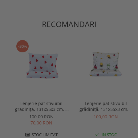
RECOMANDARI
-30%
Lenjerie pat stivuibil
Lenjerie pat stivuibil
grădiniță, 131x55x3 cm, 3
grădiniță, 131x55x3 cm, 3
piese( cearșaf, husă pernă,
piese( cearșaf, husă pernă,
100,00 RON
100,00 RON
husă pilotă), bumbac 100%,
husă pilotă), bumbac 100%,
70,00 RON
confortabilă, multicolor,
confortabilă, multicolor,
model inimioare
model albinuțe și buburuze
STOC LIMITAT
IN STOC