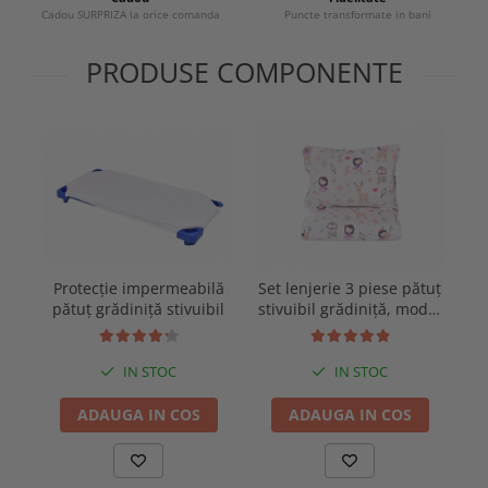
Cadou SURPRIZA la orice comanda
Puncte transformate in bani
PRODUSE COMPONENTE
Protecție impermeabilă
Set lenjerie 3 piese pătuț
pătuț grădiniță stivuibil
stivuibil grădiniță, model
fetițe
IN STOC
IN STOC
ADAUGA IN COS
ADAUGA IN COS