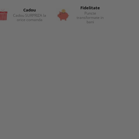
Fidelitate
Cadou
Puncte
Cadou SURPRIZA la
transformate in
orice comanda
bani