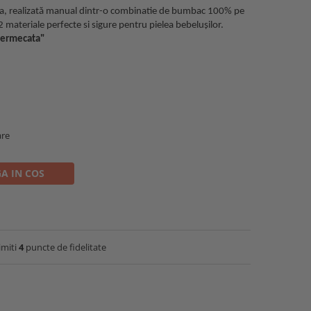
la,
realizată manual dintr-o combinatie de bumbac 100% pe
2 materiale perfecte si sigure pentru pielea bebelușilor.
"Fermecata"
are
A IN COS
imiti
4
puncte de fidelitate