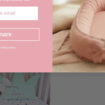
, uscare la aer. Nu este
alizata
loc de joaca pe podea.
nare
 reducerea
RECOMANDARI