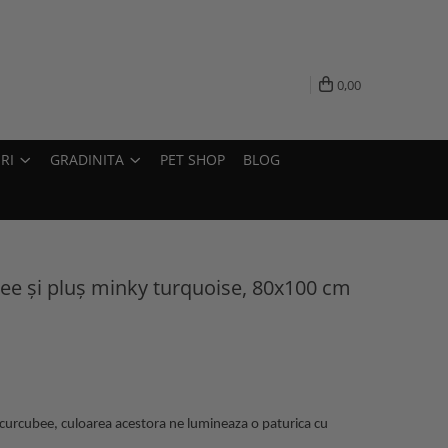
0,00
RI
GRADINITA
PET SHOP
BLOG
ee și pluș minky turquoise, 80x100 cm
de curcubee, culoarea acestora ne lumineaza o paturica cu