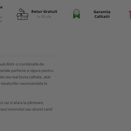
de
Retur Gratuit
Garantia
Calitatii
in 30 zile
cu
re
ual dintr-o combinatie de
riale perfecte si sigure pentru
de cea mai buna calitate, atat
 tesaturilor recomandate la
lusi paturica personalizata bebe
ut cat si afara la plimbare,
impul somnului sau atunci cand
lusi paturele bebe paturici
si paturici bebelusi bumbac