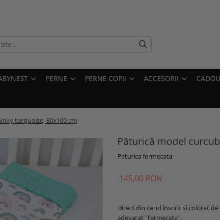
ABYNEST
PERNE
PERNE COPII
ACCESORII
CADOU
minky turquoise, 80x100 cm
Păturică model curcub
Paturica fermecata
145,00 RON
Direct din cerul insorit si colorat 
adevarat “fermecata”.