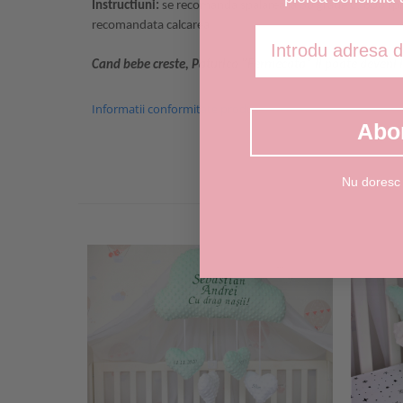
Instructiuni:
se recomanda spalarea la
30 grade C, 800 rpm
recomandata calcarea
plusata bebe, paturica bebe person
Adresa de email
Cand bebe creste, Paturica "Fermecata" ii poate deveni 
Informatii conformitate produs
Abo
Nu doresc