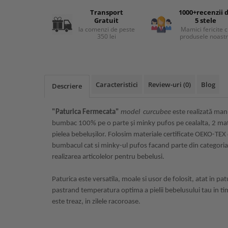
MARIMI BEBELUSI
Patura
Patut
Bebe - Cu Gluga
Regurgitare
Transport
1000+recenzii 
Patura Bumbac Organic
120x60
Gratuit
5 stele
Pat Rabatabil
Bebe - Finet
Sezut
la comenzi de peste
Mamici fericite 
Patura Forma Ursulet
140x70
Pat Stivuibil
Bebe - Plaja
350 lei
produsele noast
Somn
Patura Nou Nascuti
Saltele
Scaune
Copii
Speciala
Fasa
Baldachin
Copii - Bumbac
Lemn
Suport
Sac de Dormit
Copii - Gluga
Mese
Cearsafuri si protectii
Sustinere
Caracteristici
Review-uri
(0)
Blog
Sac de Infasat
Descriere
Copii - Plaja
Torticolis
Modulare
Scutec de Infasat
Copii - Plaja cu Gluga
VARSTA
Sortulete
Sistem - Vara
"Paturica Fermecata"
model curcubee
este realizată man
Copii - Poncho
3 Luni
CRESA
bumbac 100% pe o parte și minky pufos pe cealalta, 2 mate
Sistem Nou Nascut
Copii - Poncho Plaja
6 Luni
pielea bebelușilor. Folosim materiale certificate OEKO-TEX 
Ghiozdane
Sistem 0-3 Luni
Cu Capison
1 An
bumbacul cat si minky-ul pufos facand parte din categoria
Ghiozdane Fete
Sistem 3-6 luni
Cu Capison - Bebe
realizarea articolelor pentru bebelusi.
paturici pentru bebe
SETURI
Ghiozdane Baieti
Sistem 6-9 Luni
Personalizate
paturici bebe bumbac paturici bebe personalizate
Plapuma si Perna
Saculeti
Sistem Ieftin
Roz
Paturica este versatila, moale si usor de folosit, atat in pat
Set Pilota si Perna
Suport pentru Infasat
pastrand temperatura optima a pielii bebelusului tau in t
Set Paturica si Perna
este treaz, in zilele racoroase.
Scutece
paturica bumbac bebe paturica personalizata paturele bebe
Set Cuverturi si Pernute
pufoase bebe paturica nou nascuti paturica pentru bebelu