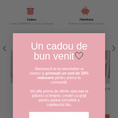
Cadou
Fidelitate
Cadou SURPRIZA la orice comanda
Puncte transformate in bani
PRODUSE SIMILARE
Un cadou de
bun venit
🤍
Abonează-te la newsletter-ul
nostru și
primești un cod de 10%
reducere
pentru prima ta
comandă.
Ghirlandă decor
Pernuță coroniță pluș roz
Vei afla prima de oferte speciale la
pal
9,00 RON
păturici și lenjerii, create cu grijă
81,00 RON
pentru pielea sensibilă a
copilașului tău.
Adresa de email