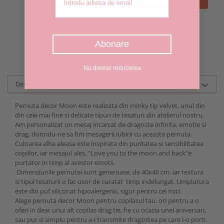
ADAUGA IN COS
ADAUGA IN COS
Abonare
Nu doresc reducerea
Descriere
Pernuta decor Moon este realizata din minky tip velvet, unul din
din cele mai fine si delicate tipuri de tesaturi din atelierul nostru.
Am personalizat un mesaj incarcat de dragoste infinita, emotie si
drag, dorindu-ne sa fim mesagerii iubirii cu aceasta pernuta.
Culoarea alba aleasa este inspirata din puritatea si sensibilitatea
copiilor, iar mesajul ales, "Love you to the moon and back"e
purtator in timp al acestor emotii.
Dimensiunile pernutei sunt generoase, de 40x40 cm, iar textura
si tipul tesaturii o fac usor de curatat timp indelungat. Umplutura
este din puf siliconat hipoalergenic, sigur pentru cei mici.
Alege pernuta decor Moon pentru copilasul tau, ori pentru a o
oferi in dear unui alt copilas drag tie, fie cu ocazia unei aniversari,
sau pur si simplu pentru a-i transmite dragostea pe care i-o porti.