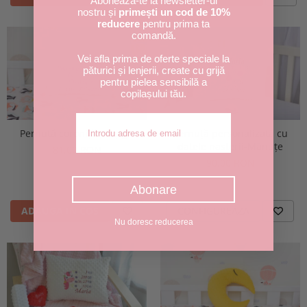
Abonează-te la newsletter-ul
nostru și
primești un cod de 10%
reducere
pentru prima ta
comandă.
Vei afla prima de oferte speciale la
păturici și lenjerii, create cu grijă
pentru pielea sensibilă a
copilașului tău.
Adresa de email
Pernuță coroniță pluș gri
Pernuță personalizată cu
datele nașterii-Mânuțe
81,00 RON
90,00 RON
Abonare
ADAUGA IN COS
CONFIGUREAZA
Nu doresc reducerea