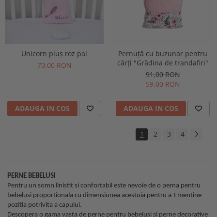
Unicorn pluș roz pal
Pernuță cu buzunar pentru
cărți "Grădina de trandafiri"
70,00 RON
91,00 RON
59,00 RON
ADAUGA IN COS
ADAUGA IN COS
1
2
3
4
PERNE BEBELUSI
Pentru un somn linistit si confortabil este nevoie de o perna pentru
bebelusi proportionala cu dimensiunea acestuia pentru a-I mentine
pozitia potrivita a capului.
Descopera o gama vasta de perne pentru bebelusi si perne decorative