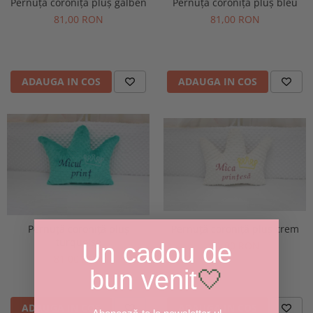
Pernuță coroniță pluș galben
Pernuță coroniță pluș bleu
81,00 RON
81,00 RON
ADAUGA IN COS
ADAUGA IN COS
Pernuță coroniță pluș crem
Pernuță coroniță pluș
turquoise
81,00 RON
Un cadou de
81,00 RON
bun venit
🤍
ADAUGA IN COS
ADAUGA IN COS