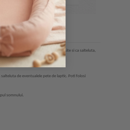
pului, iar in primele luni pot fi folosite si ca salteluta,
 mici.
salteluta de eventualele pete de laptic. Poti folosi
timpul somnului.