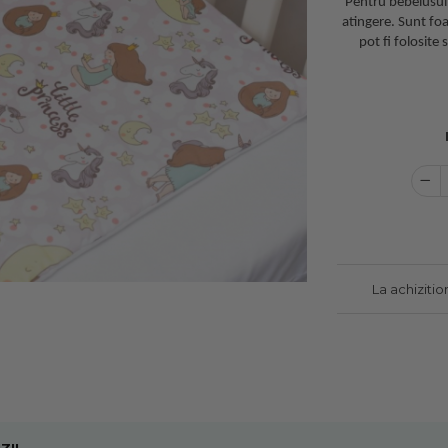
Pentru bebelusul 
atingere. Sunt foar
pot fi folosite
La achiziti