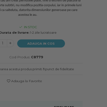
tau am creat pernutele plate, fine si extrem de placute la
te subtiri, nu modifica pozitia corpului, iar in primele luni
 si ca salteluta, datorita dimensiunilor generoase pe care
acestea le au.
IN STOC
Durata de livrare:
1-2 zile lucratoare
ADAUGA IN COS
Cod Produs:
C8779
onarea acestui produs primiti
1
punct de fidelitate
Adauga la Favorite