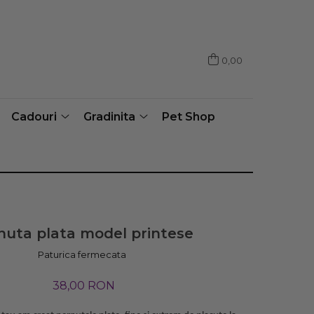
0,00
Cadouri
Gradinita
Pet Shop
nuta plata model printese
Paturica fermecata
38,00 RON