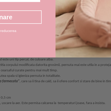
nare
 reducerea
rem de placute la atingere. Sunt foarte subtiri (0,5 cm) nu modifica pozitia cor
.
O TEX, astfel pot fi folosite in siguranta in contact cu pielea delicata a celor
 este uni tip percal, de culoare alba.
tia corpului modificata datorita grosimii, pernuta mai este utila in a proteja 
si cearsaful curate pentru mai mult timp.
utea spala si igieniza pernuta in totalitate.
a fermecata"
, care sa ii tina de cald, sa ii ofere confort si stare de bine in 
 0,5 cm
 uscare la aer. Este permisa calcarea la temperaturi joase, fara a insista.