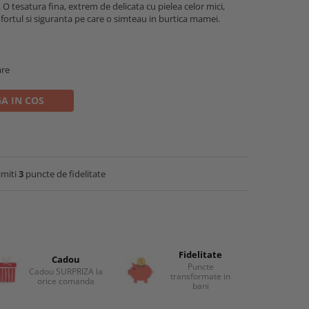
O tesatura fina, extrem de delicata cu pielea celor mici,
nfortul si siguranta pe care o simteau in burtica mamei.
are
A IN COS
imiti
3
puncte de fidelitate
Fidelitate
Cadou
Puncte
Cadou SURPRIZA la
transformate in
orice comanda
bani