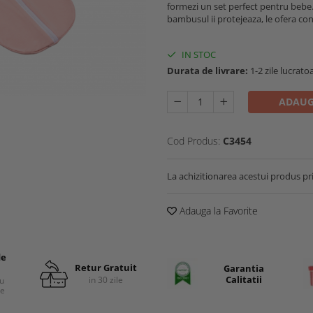
formezi un set perfect pentru bebe. 
bambusul ii protejeaza, le ofera co
IN STOC
Durata de livrare:
1-2 zile lucrato
ADAUG
Cod Produs:
C3454
La achizitionarea acestui produs pr
Adauga la Favorite
de
Retur Gratuit
Garantia
Calitatii
in 30 zile
cu
re