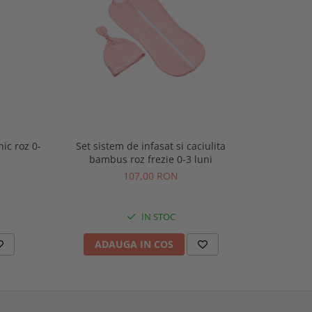
ic roz 0-
Set sistem de infasat si caciulita
Sistem de
bambus roz frezie 0-3 luni
Flo
107,00 RON
IN STOC
ADAUGA IN COS
AD