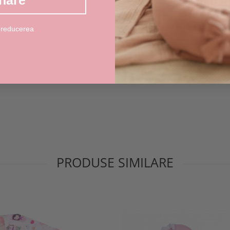
nare
 reducerea
 uscare la aer. Nu este
PRODUSE SIMILARE