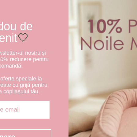
te pana la 1 metru pe zi, aceasta
rele sunt 100% biodegradabile.
dou de
t cu usurinta in sistemul de
tectia fermoarului asa incat sa
enit
🤍
uranta, calm si liniste.
xul de trasarire a bebelusului din
letter-ul nostru și
10% reducere pentru
e la nastere.
 comandă.
cazia unui babyshower sau atunci
ica.
oferte speciale la
create cu grijă pentru
a copilașului tău.