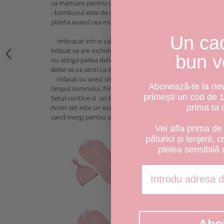
ca mancare pentru ursii panda.
- bambusul este de asemenea o resursa regenerabila – cres
planta avand cea mai rapida rata de crestere din lume. Fib
Un ca
Imbracat intr-o salopeta usoara si lejera, bebe este aseza
infasat ce are inchiderea cu fermoar. Ne-am asigurat de pro
bun v
nu atinga pielea delicata a celor mici.
Bebe se va simti ca in burtica mamei, cu un sentiment de sig
Infasat cu acest sistem moale si confortabil se evita refle
Abonează-te la news
timpul somnului, fiind mai putin frecvente trezirile.
primești un cod de 
Setul contine si un turban moale si confortabil ideal inca d
prima ta
Acest set este un excelent cadou pe care il poti oferi cu o
cand mergi pentru prima data in vizita la o proaspata mam
Vei afla prima de 
păturici și lenjerii, 
pielea sensibilă 
Adresa de email