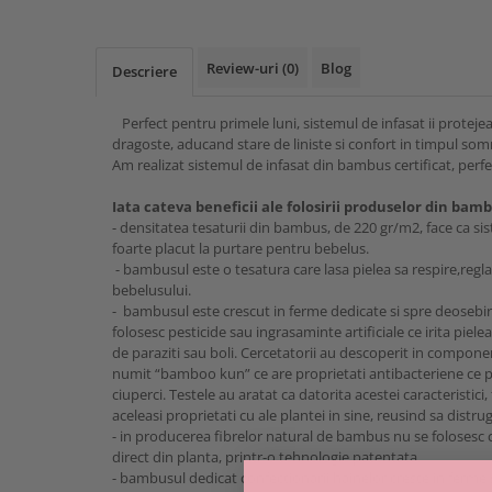
MARIMI BEBELUSI
Patura
Patut
Bebe - Cu Gluga
Regurgitare
Patura Bumbac Organic
120x60
Pat Rabatabil
Bebe - Finet
Sezut
Review-uri
(0)
Blog
Patura Forma Ursulet
140x70
Descriere
Pat Stivuibil
Bebe - Plaja
Somn
Patura Nou Nascuti
Saltele
Scaune
Copii
Speciala
Perfect pentru primele luni, sistemul de infasat ii protejea
Fasa
Baldachin
Copii - Bumbac
Lemn
Suport
dragoste, aducand stare de liniste si confort in timpul som
Sac de Dormit
Copii - Gluga
Mese
Am realizat sistemul de infasat din bambus certificat, perf
Cearsafuri si protectii
Sustinere
Sac de Infasat
Copii - Plaja
Torticolis
Modulare
Iata cateva beneficii ale folosirii produselor din bambu
Scutec de Infasat
Copii - Plaja cu Gluga
VARSTA
Sortulete
- densitatea tesaturii din bambus, de 220 gr/m2, face ca sis
Sistem - Vara
Copii - Poncho
foarte placut la purtare pentru bebelus.
3 Luni
CRESA
Sistem Nou Nascut
- bambusul este o tesatura care lasa pielea sa respire,reg
Copii - Poncho Plaja
6 Luni
bebelusului.
Ghiozdane
Sistem 0-3 Luni
Cu Capison
- bambusul este crescut in ferme dedicate si spre deosebi
1 An
Ghiozdane Fete
Sistem 3-6 luni
Cu Capison - Bebe
folosesc pesticide sau ingrasaminte artificiale ce irita piele
SETURI
Ghiozdane Baieti
de paraziti sau boli. Cercetatorii au descoperit in compo
Sistem 6-9 Luni
Personalizate
numit “bamboo kun” ce are proprietati antibacteriene ce p
Plapuma si Perna
Saculeti
Sistem Ieftin
Roz
ciuperci. Testele au aratat ca datorita acestei caracteristici
Set Pilota si Perna
Suport pentru Infasat
aceleasi proprietati cu ale plantei in sine, reusind sa distru
Set Paturica si Perna
- in producerea fibrelor natural de bambus nu se folosesc c
Scutece
direct din planta, printr-o tehnologie patentata.
Set Cuverturi si Pernute
- bambusul dedicat confectionarii hainelor creste in ferme 