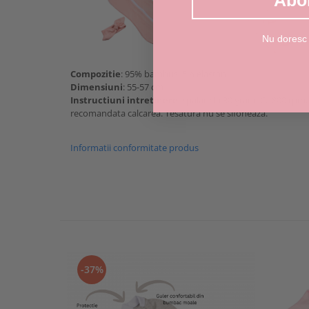
Abo
Nu doresc
Compozitie
: 95% bambus, 5% elastan
Dimensiuni
: 55-57 cm
Instructiuni intretinere
: spalare la 30 grade C, 800 rpm,
recomandata calcarea. Tesatura nu se sifoneaza.
Informatii conformitate produs
-37%