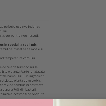
za pe bebelusi, invelindu-i cu
nului.
ect sigur pentru nou nascuti.
s in special la copii mici:
temul de infasat sa fie moale si
land temperatura corpului
re de cele de bumbac, nu se
a. Este o planta foarte rar atacata
nentele bambusului un ingredient
rotejeaza planta de microbi si
, fibrele de bambus isi pastreaza
ga pana la 70% din bacterii.
himicale, acestea fiind obtinute
separate decat cel care serveste