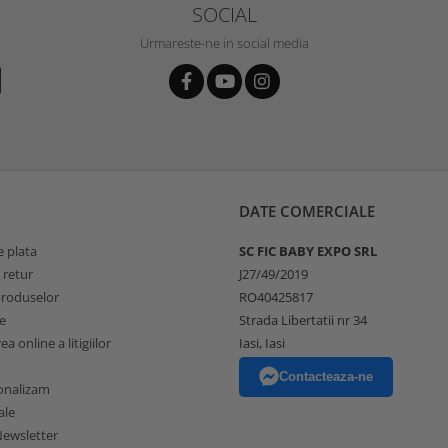
SOCIAL
Urmareste-ne in social media
DATE COMERCIALE
 plata
SC FIC BABY EXPO SRL
 retur
J27/49/2019
produselor
RO40425817
e
Strada Libertatii nr 34
a online a litigiilor
Iasi, Iasi
Contacteaza-ne
onalizam
ale
ewsletter