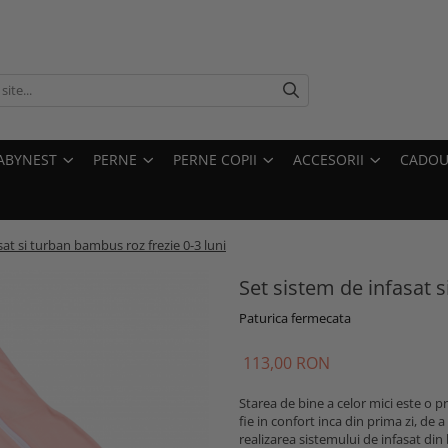
ABYNEST
PERNE
PERNE COPII
ACCESORII
CADOU
sat si turban bambus roz frezie 0-3 luni
Set sistem de infasat s
Paturica fermecata
113,00 RON
Starea de bine a celor mici este o p
fie in confort inca din prima zi, de
realizarea sistemului de infasat di