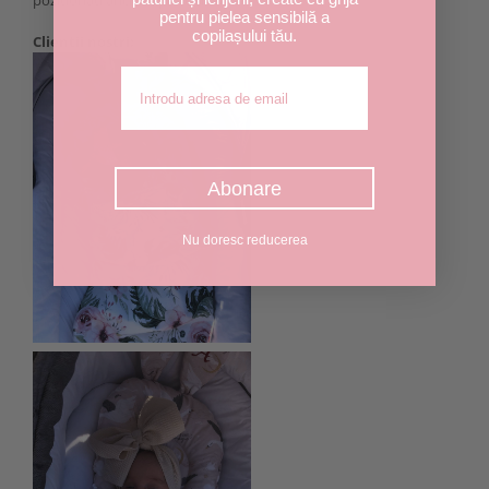
pentru pielea sensibilă a
copilașului tău.
Clientii nostri:
Adresa de email
Abonare
Nu doresc reducerea