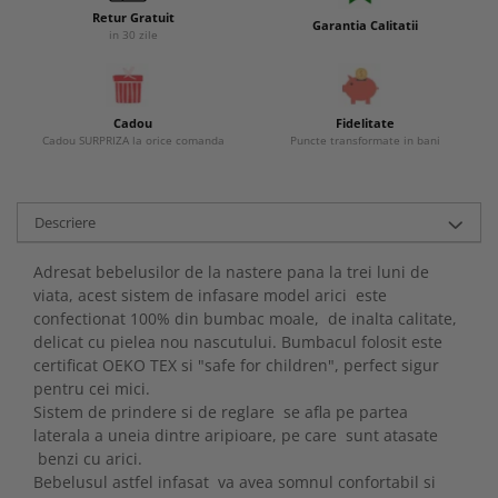
Retur Gratuit
Garantia Calitatii
in 30 zile
Cadou
Fidelitate
Cadou SURPRIZA la orice comanda
Puncte transformate in bani
Descriere
Adresat bebelusilor de la nastere pana la trei luni de
viata, acest sistem de infasare model arici este
confectionat 100% din bumbac moale, de inalta calitate,
delicat cu pielea nou nascutului. Bumbacul folosit este
certificat OEKO TEX si "safe for children", perfect sigur
pentru cei mici.
Sistem de prindere si de reglare se afla pe partea
laterala a uneia dintre aripioare, pe care sunt atasate
benzi cu arici.
Bebelusul astfel infasat va avea somnul confortabil si