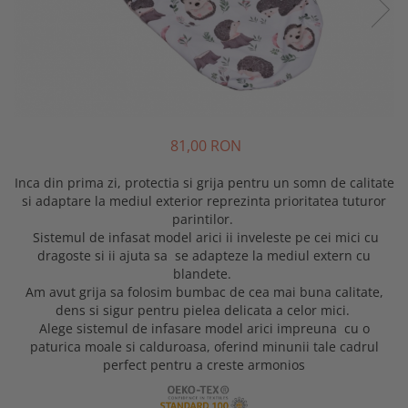
Minky
Fete
Set cu Lenjerie
De Dormit
Decorative
PERSONALIZATE - BEBELUSI
Mare
Copii - 10 ani
Panza
Nou Nascut
La Comanda
De Leganat
Elefant
PERSONALIZATE - NOU NASCUTI
Copii - 12 ani
Personalizati
Plusata
Personalizate
De Stat pe Burta
Ergonomica
PRIMUL CRACIUN
Copii - Bumbac
Bumbac
Port Bebe
SETURI
Decorative
Fata de Perna
SET
Copii - Bumbac Organic
Prosoape Personalizate
Pufoasa
Elefant
Set
Gradinita
SET - BAIAT
Cu Gluga
Pernute
Scoica Auto
Forma Luna
Set 2 Piese Universale
Hipoalergenica
SET - FATA
Cu Gluga - Bumbac
Scaune
Somn
Forma Norisor
81,00 RON
Set 3 Piese 120x60 cm
Personalizate
VARSTA
Cu Gluga - Pufos
Lenjerie Pat
Subtire
Forma Picatura
Set 3 Piese 140x70 cm
Podea
NOU NASCUT
Fetite
Inca din prima zi, protectia si grija pentru un somn de calitate
Velvet
Forma Steluta
Stivuibil
Set 5 Piese
Protectie Pat
NOU NASCUT - FATA
si adaptare la mediul exterior reprezinta prioritatea tuturor
Personalizate
MATERIAL
Formarea Capului
Seturi
parintilor.
Seturi Complete
Sa Nu Transpire
NOU NASCUT - BAIAT
Plaja
Sistemul de infasat model arici ii inveleste pe cei mici cu
Impotriva Plagiocefaliei
Cearceaf
Bumbac
Seturi Patut Cosulet si Landou
Set Pilota si Perna
3 LUNI
Poncho
dragoste si ii ajuta sa se adapteze la mediul extern cu
Modelare Cap
Bumbac Organic
MARIMI COPII
Sezut
Cearceaf Impermeabil
6 LUNI
blandete.
Roz
Patut
Muselina Certificata COTS
Am avut grija sa folosim bumbac de cea mai buna calitate,
Pat Stivuibil
90x50
1 AN
Roz Pufos
Personalizata
dens si sigur pentru pielea delicata a celor mici.
CULORI
Paturi
60x120
Trusou botez
Tip Prosop
Alege sistemul de infasare model arici impreuna cu o
Plata
Alba
70x140
Stivuibile
paturica moale si calduroasa, oferind minunii tale cadrul
Prosoape
Perna Pozitionare Bebe
perfect pentru a creste armonios
Roz
90X200
Rabatabile
Bebe
Pozitionare
Sisteme Infasare
120X200
Saltele
Bebe - Bumbac
Protectie Patut