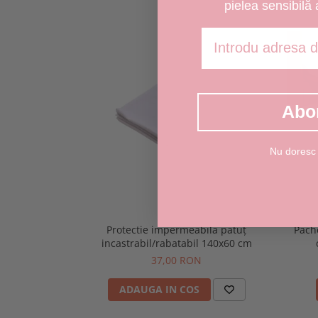
pielea sensibilă 
Adresa de email
Abo
Nu doresc
Pache
Protectie impermeabilă pătuț
incastrabil/rabatabil 140x60 cm
37,00 RON
ADAUGA IN COS