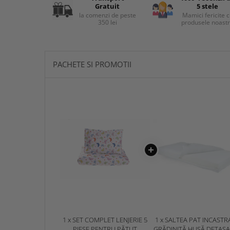
Gratuit
5 stele
la comenzi de peste
Mamici fericite 
350 lei
produsele noast
PACHETE SI PROMOTII
1 x SET COMPLET LENJERIE 5
1 x SALTEA PAT INCASTR
PIESE PENTRU PĂTUȚ
GRĂDINIȚĂ HUSĂ DETAȘA