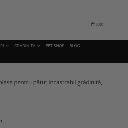
0,00
RI
GRADINITA
PET SHOP
BLOG
piese pentru pătuț incastrabil grădiniță,
a?