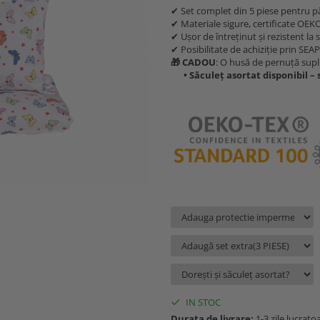
✔ Set complet din 5 piese pentru pă
✔ Materiale sigure, certificate OEK
✔ Ușor de întreținut și rezistent la 
✔ Posibilitate de achiziție prin SEAP
🎁 CADOU
: O husă de pernuță supli
• Săculeț asortat disponibil –
IN STOC
Durata de livrare:
1-3 zile lucrato