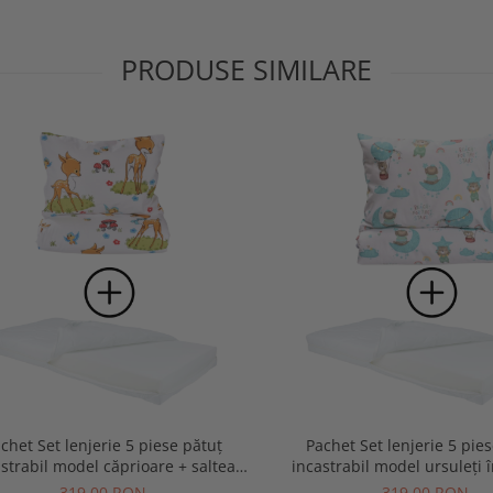
PRODUSE SIMILARE
chet Set lenjerie 5 piese pătuț
Pachet Set lenjerie 5 pie
strabil model căprioare + saltea
incastrabil model ursuleți 
pătuț incastrabil
saltea pătuț incastra
319,00 RON
319,00 RON