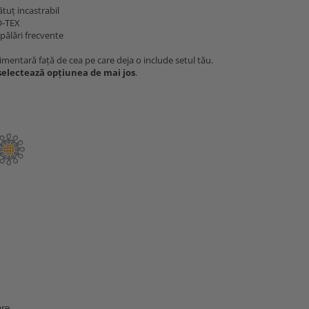
tuț incastrabil
O-TEX
spălări frecvente
mentară față de cea pe care deja o include setul tău.
 selectează opțiunea de mai jos
.
are