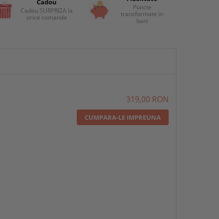
Cadou
Puncte
Cadou SURPRIZA la
transformate in
orice comanda
bani
319,00 RON
CUMPARA-LE IMPREUNA