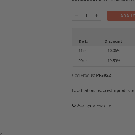
ADAUG
De la
Discount
11
set
-10.06%
20
set
-19.53%
Cod Produs:
PF5922
La achizitionarea acestui produs pr
Adauga la Favorite
de