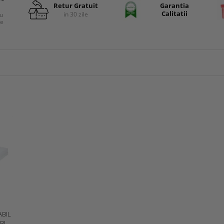
Retur Gratuit
Garantia
Calitatii
in 30 zile
cu
re
ABIL
BILĂ