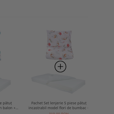
se pătuț
Pachet Set lenjerie 5 piese pătuț
Pach
în balon +
incastrabil model flori de bumbac +
incastr
bil
saltea pătuț incastrabil
319,00 RON