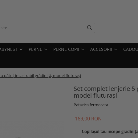
ABYNEST
PERNE
PERNE COPII
ACCESORII
CADOU
u pătuț incastrabil grădiniță, model fluturași
Set complet lenjerie 5 
model fluturași
Paturica fermecata
169,00 RON
Copilașul tău începe grădiniț