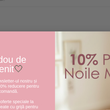
dou de
enit
🤍
BILĂ
letter-ul nostru și
IL
10% reducere pentru
 comandă.
oferte speciale la
RECOMANDARI
create cu grijă pentru