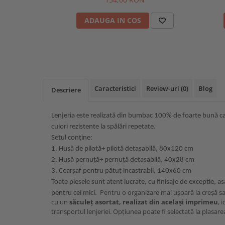
ADAUGA IN COS
Caracteristici
Review-uri
(0)
Blog
Descriere
Lenjeria este realizată din bumbac 100% de foarte bună calit
culori rezistente la spălări repetate.
Setul conține:
1. Husă de pilotă+ pilotă detașabilă, 80x120 cm
2. Husă pernuță+ pernuță detasabilă, 40x28 cm
3. Cearșaf pentru pătuț incastrabil, 140x60 cm
Toate piesele sunt atent lucrate, cu finisaje de exceptie, asa
Pentru o organizare mai ușoară la creșă sa
pentru cei mici.
cu un
săculeț asortat, realizat din același imprimeu
, 
transportul lenjeriei. Opțiunea poate fi selectată la plasar