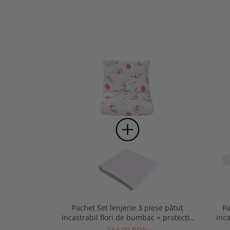
Pachet Set lenjerie 3 piese pătuț
Pa
incastrabil flori de bumbac + protecție
inca
impermeabilă
154,00 RON